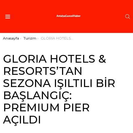
A
Menü
Buradasınız:
Anasayfa
Turizm
GLORIA HOTELS & RESORTS’TAN SEZONA IŞILTILI BİR BAŞLANGIÇ: PREMIUM PIER AÇILDI
GLORIA HOTELS &
RESORTS’TAN
SEZONA IŞILTILI BİR
BAŞLANGIÇ:
PREMIUM PIER
AÇILDI