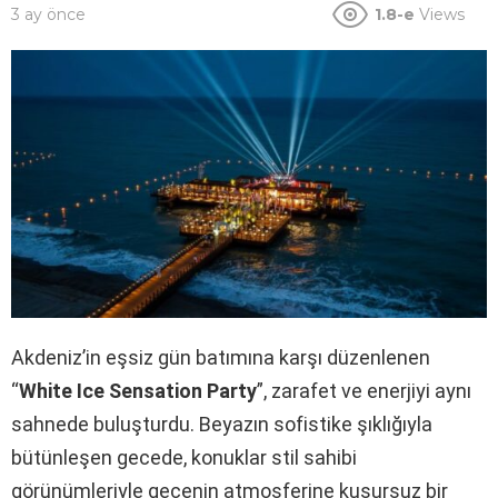
3 ay önce
1.8-e
Views
Akdeniz’in eşsiz gün batımına karşı düzenlenen
“
White Ice Sensation Party
”, zarafet ve enerjiyi aynı
sahnede buluşturdu. Beyazın sofistike şıklığıyla
bütünleşen gecede, konuklar stil sahibi
görünümleriyle gecenin atmosferine kusursuz bir