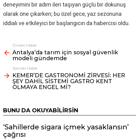
deneyimini bir adım ileri taşıyan güçlü bir dokunuş
olarak öne çıkarken; bu özel gece, yaz sezonuna
iddialı ve etkileyici bir başlangıcın da habercisi oldu.
Önceki Haber
Fazlasına
Antalya’da tarım için sosyal güvenlik
bak
modeli gündemde
Sonraki Haber
KEMER’DE GASTRONOMİ ZİRVESİ: HER
ŞEY DAHİL SİSTEMİ GASTRO KENT
OLMAYA ENGEL Mİ?
BUNU DA OKUYABILIRSIN
‘Sahillerde sigara içmek yasaklansın’
çağrısı