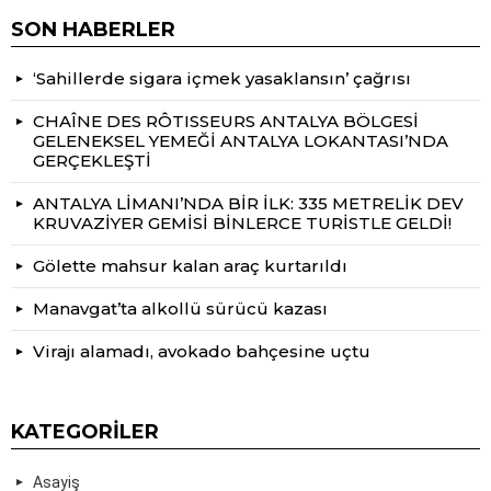
SON HABERLER
‘Sahillerde sigara içmek yasaklansın’ çağrısı
CHAÎNE DES RÔTISSEURS ANTALYA BÖLGESİ
GELENEKSEL YEMEĞİ ANTALYA LOKANTASI’NDA
GERÇEKLEŞTİ
ANTALYA LİMANI’NDA BİR İLK: 335 METRELİK DEV
KRUVAZİYER GEMİSİ BİNLERCE TURİSTLE GELDİ!
Gölette mahsur kalan araç kurtarıldı
Manavgat’ta alkollü sürücü kazası
Virajı alamadı, avokado bahçesine uçtu
KATEGORILER
Asayiş