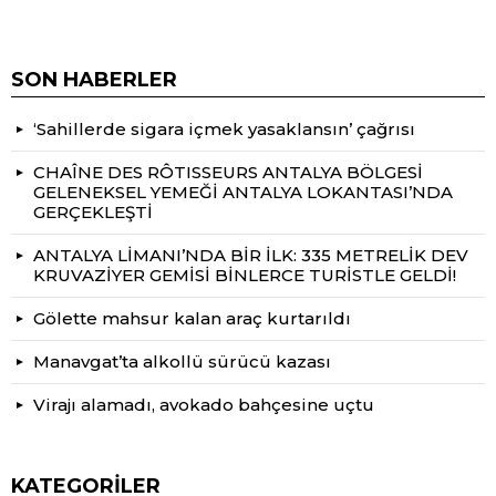
SON HABERLER
‘Sahillerde sigara içmek yasaklansın’ çağrısı
CHAÎNE DES RÔTISSEURS ANTALYA BÖLGESİ
GELENEKSEL YEMEĞİ ANTALYA LOKANTASI’NDA
GERÇEKLEŞTİ
ANTALYA LİMANI’NDA BİR İLK: 335 METRELİK DEV
KRUVAZİYER GEMİSİ BİNLERCE TURİSTLE GELDİ!
Gölette mahsur kalan araç kurtarıldı
Manavgat’ta alkollü sürücü kazası
Virajı alamadı, avokado bahçesine uçtu
KATEGORILER