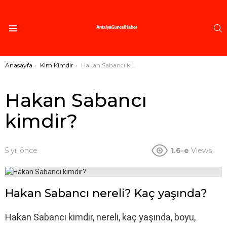
A
Menü
Buradasınız:
Anasayfa
Kim Kimdir
Hakan Sabancı kimdir?
Hakan Sabancı
kimdir?
5 yıl önce
1.6-e
Views
Hakan Sabancı nereli? Kaç yaşında?
Hakan Sabancı kimdir, nereli, kaç yaşında, boyu,