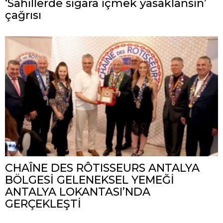
‘Sahillerde sigara içmek yasaklansın’
çağrısı
CHAÎNE DES RÔTISSEURS ANTALYA
BÖLGESİ GELENEKSEL YEMEĞİ
ANTALYA LOKANTASI’NDA
GERÇEKLEŞTİ