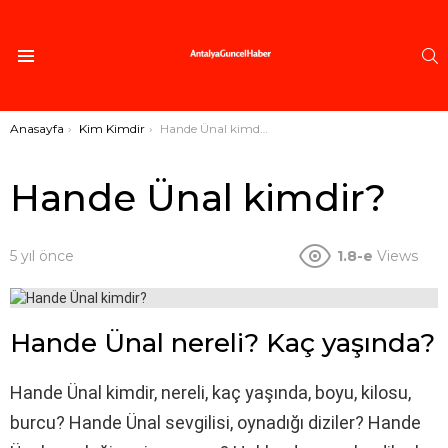
A
Menü
Buradasınız:
Anasayfa
Kim Kimdir
Hande Ünal kimdir?
Hande Ünal kimdir?
5 yıl önce
1.8-e
Views
Hande Ünal nereli? Kaç yaşında?
Hande Ünal kimdir, nereli, kaç yaşında, boyu, kilosu,
burcu? Hande Ünal sevgilisi, oynadığı diziler? Hande