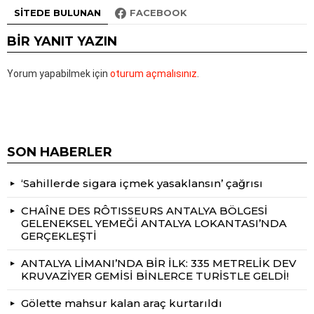
SITEDE BULUNAN
FACEBOOK
BIR YANIT YAZIN
Yorum yapabilmek için
oturum açmalısınız
.
SON HABERLER
‘Sahillerde sigara içmek yasaklansın’ çağrısı
CHAÎNE DES RÔTISSEURS ANTALYA BÖLGESİ
GELENEKSEL YEMEĞİ ANTALYA LOKANTASI’NDA
GERÇEKLEŞTİ
ANTALYA LİMANI’NDA BİR İLK: 335 METRELİK DEV
KRUVAZİYER GEMİSİ BİNLERCE TURİSTLE GELDİ!
Gölette mahsur kalan araç kurtarıldı