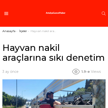
A
Menü
Buradasınız:
Anasayfa
İlçeler
Hayvan nakil araçlarına sıkı denetim
Hayvan nakil
araçlarına sıkı denetim
3 ay önce
1.9-e
Views