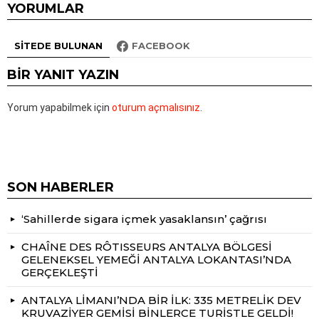
YORUMLAR
SITEDE BULUNAN
FACEBOOK
BIR YANIT YAZIN
Yorum yapabilmek için
oturum açmalısınız
.
SON HABERLER
‘Sahillerde sigara içmek yasaklansın’ çağrısı
CHAÎNE DES RÔTISSEURS ANTALYA BÖLGESİ
GELENEKSEL YEMEĞİ ANTALYA LOKANTASI’NDA
GERÇEKLEŞTİ
ANTALYA LİMANI’NDA BİR İLK: 335 METRELİK DEV
KRUVAZİYER GEMİSİ BİNLERCE TURİSTLE GELDİ!