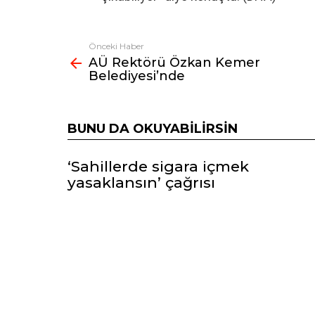
Önceki Haber
Fazlasına
AÜ Rektörü Özkan Kemer
bak
Belediyesi’nde
BUNU DA OKUYABILIRSIN
‘Sahillerde sigara içmek
yasaklansın’ çağrısı