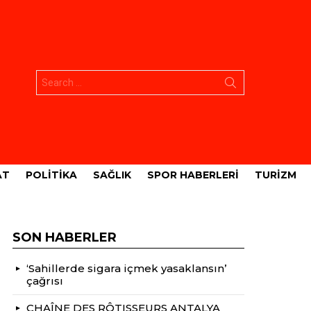
Aramak:
AT
POLITIKA
SAĞLIK
SPOR HABERLERI
TURIZM
SON HABERLER
‘Sahillerde sigara içmek yasaklansın’
çağrısı
CHAÎNE DES RÔTISSEURS ANTALYA