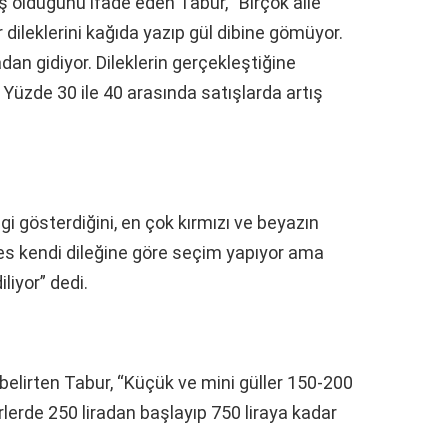
nanış olduğunu ifade eden Tabur, “Birçok aile
 dileklerini kağıda yazıp gül dibine gömüyor.
an gidiyor. Dileklerin gerçekleştiğine
or. Yüzde 30 ile 40 arasında satışlarda artış
lgi gösterdiğini, en çok kırmızı ve beyazın
kes kendi dileğine göre seçim yapıyor ama
liyor” dedi.
i belirten Tabur, “Küçük ve mini güller 150-200
rlerde 250 liradan başlayıp 750 liraya kadar