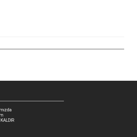
ımızda
im
 KALDIR