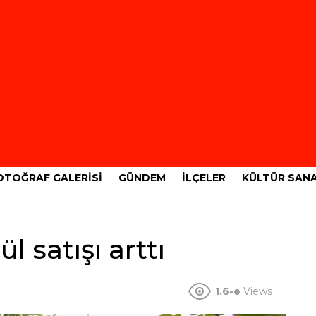
OTOĞRAF GALERISI
GÜNDEM
İLÇELER
KÜLTÜR SAN
l satışı arttı
1.6-e
Views