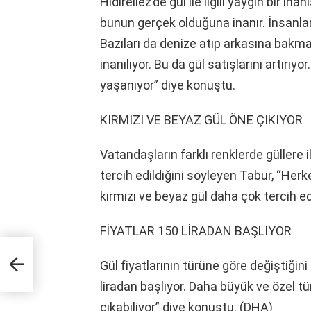
Hıdırellez’de gül ile ilgili yaygın bir i
bunun gerçek olduğuna inanır. İnsanlar
Bazıları da denize atıp arkasına bakmad
inanılıyor. Bu da gül satışlarını artırıy
yaşanıyor” diye konuştu.
KIRMIZI VE BEYAZ GÜL ÖNE ÇIKIYOR
Vatandaşların farklı renklerde güllere i
tercih edildiğini söyleyen Tabur, “Her
kırmızı ve beyaz gül daha çok tercih edi
FİYATLAR 150 LİRADAN BAŞLIYOR
Gül fiyatlarının türüne göre değiştiğin
liradan başlıyor. Daha büyük ve özel tü
çıkabiliyor” diye konuştu. (DHA)