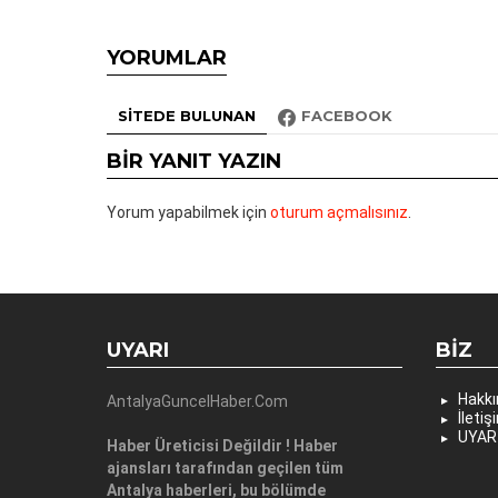
YORUMLAR
SITEDE BULUNAN
FACEBOOK
BIR YANIT YAZIN
Yorum yapabilmek için
oturum açmalısınız
.
UYARI
BIZ
Hakk
AntalyaGuncelHaber.Com
İletiş
UYAR
Haber Üreticisi Değildir ! Haber
ajansları tarafından geçilen tüm
Antalya haberleri, bu bölümde