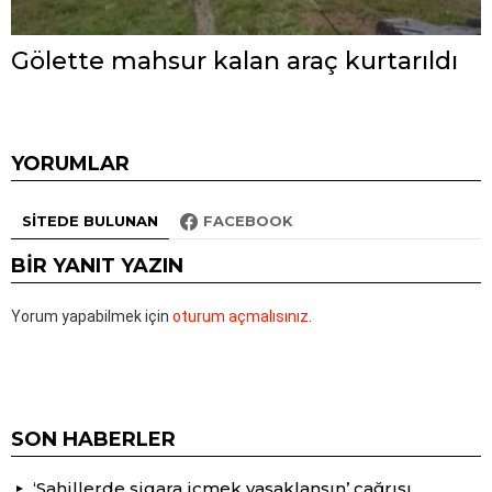
Gölette mahsur kalan araç kurtarıldı
YORUMLAR
SITEDE BULUNAN
FACEBOOK
BIR YANIT YAZIN
Yorum yapabilmek için
oturum açmalısınız
.
SON HABERLER
‘Sahillerde sigara içmek yasaklansın’ çağrısı