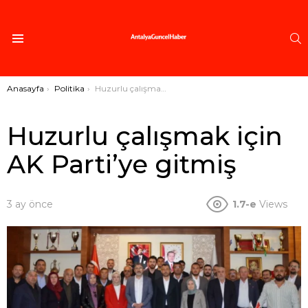
A
Menü
Buradasınız:
Anasayfa
Politika
Huzurlu çalışmak için AK Parti’ye gitmiş
Huzurlu çalışmak için
AK Parti’ye gitmiş
3 ay önce
1.7-e
Views