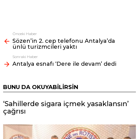
Önceki Haber
Fazlasına
Sözen’in 2. cep telefonu Antalya’da
bak
ünlü turizmcileri yaktı
Sonraki Haber
Antalya esnafı ‘Dere ile devam’ dedi
BUNU DA OKUYABILIRSIN
‘Sahillerde sigara içmek yasaklansın’
çağrısı