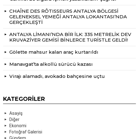
CHAÎNE DES RÔTISSEURS ANTALYA BÖLGESİ
GELENEKSEL YEMEĞİ ANTALYA LOKANTASI’NDA
GERÇEKLEŞTİ
ANTALYA LİMANI’NDA BİR İLK: 335 METRELİK DEV
KRUVAZİYER GEMİSİ BİNLERCE TURİSTLE GELDİ!
Gölette mahsur kalan araç kurtarıldı
Manavgat’ta alkollü sürücü kazası
Virajı alamadı, avokado bahçesine uçtu
KATEGORILER
Asayiş
Diğer
Ekonomi
Fotoğraf Galerisi
Gündem