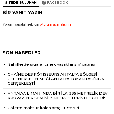
SITEDE BULUNAN
FACEBOOK
BIR YANIT YAZIN
Yorum yapabilmek için
oturum açmalısınız
.
SON HABERLER
‘Sahillerde sigara içmek yasaklansın’ çağrısı
CHAÎNE DES RÔTISSEURS ANTALYA BÖLGESİ
GELENEKSEL YEMEĞİ ANTALYA LOKANTASI’NDA
GERÇEKLEŞTİ
ANTALYA LİMANI’NDA BİR İLK: 335 METRELİK DEV
KRUVAZİYER GEMİSİ BİNLERCE TURİSTLE GELDİ!
Gölette mahsur kalan araç kurtarıldı