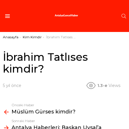
A
Menü
Buradasınız:
Anasayfa
Kim Kimdir
İbrahim Tatlıses kimdir?
İbrahim Tatlıses
kimdir?
5 yıl önce
1.3-e
Views
Önceki Haber
Fazlasına
Müslüm Gürses kimdir?
bak
Sonraki Haber
Antalya Haberleri: Başkan Uysal’a