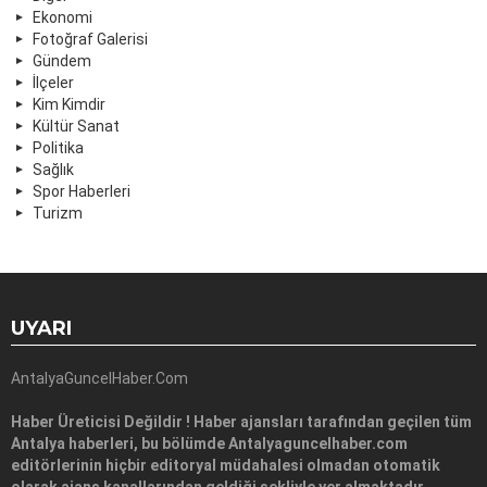
Ekonomi
Fotoğraf Galerisi
Gündem
İlçeler
Kim Kimdir
Kültür Sanat
Politika
Sağlık
Spor Haberleri
Turizm
UYARI
AntalyaGuncelHaber.Com
Haber Üreticisi Değildir ! Haber ajansları tarafından geçilen tüm
Antalya haberleri, bu bölümde Antalyaguncelhaber.com
editörlerinin hiçbir editoryal müdahalesi olmadan otomatik
olarak ajans kanallarından geldiği şekliyle yer almaktadır.