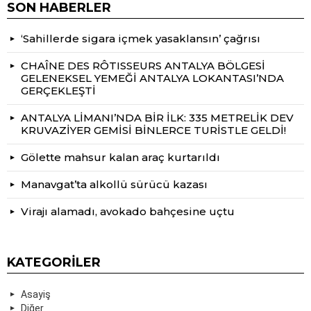
SON HABERLER
‘Sahillerde sigara içmek yasaklansın’ çağrısı
CHAÎNE DES RÔTISSEURS ANTALYA BÖLGESİ
GELENEKSEL YEMEĞİ ANTALYA LOKANTASI’NDA
GERÇEKLEŞTİ
ANTALYA LİMANI’NDA BİR İLK: 335 METRELİK DEV
KRUVAZİYER GEMİSİ BİNLERCE TURİSTLE GELDİ!
Gölette mahsur kalan araç kurtarıldı
Manavgat’ta alkollü sürücü kazası
Virajı alamadı, avokado bahçesine uçtu
KATEGORILER
Asayiş
Diğer