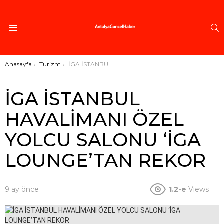
A
Menü
Buradasınız:
Anasayfa
Turizm
İGA İSTANBUL HAVALİMANI ÖZEL YOLCU SALONU ‘İGA LOUNGE’TAN REKOR
İGA İSTANBUL
HAVALİMANI ÖZEL
YOLCU SALONU ‘İGA
LOUNGE’TAN REKOR
9 ay önce
1.2-e
Views