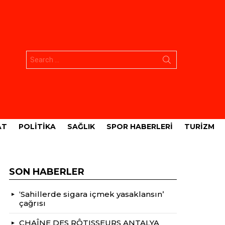
Aramak:
AT
POLITIKA
SAĞLIK
SPOR HABERLERI
TURIZM
SON HABERLER
‘Sahillerde sigara içmek yasaklansın’
çağrısı
CHAÎNE DES RÔTISSEURS ANTALYA