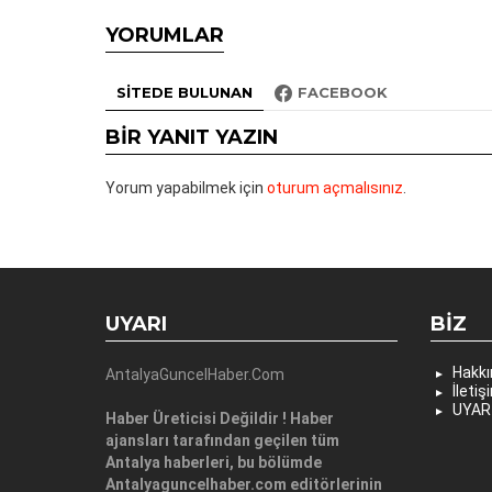
YORUMLAR
SITEDE BULUNAN
FACEBOOK
BIR YANIT YAZIN
Yorum yapabilmek için
oturum açmalısınız
.
UYARI
BIZ
Hakk
AntalyaGuncelHaber.Com
İletiş
UYAR
Haber Üreticisi Değildir ! Haber
ajansları tarafından geçilen tüm
Antalya haberleri, bu bölümde
Antalyaguncelhaber.com editörlerinin