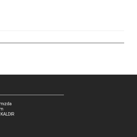
ımızda
im
 KALDIR