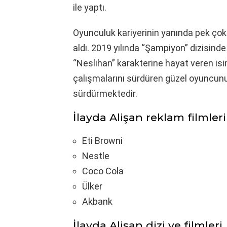
ile yaptı.
Oyunculuk kariyerinin yanında pek çok 
aldı. 2019 yılında “Şampiyon” dizisinde 
“Neslihan” karakterine hayat veren is
çalışmalarını sürdüren güzel oyuncunun
sürdürmektedir.
İlayda Alişan reklam filmleri
Eti Browni
Nestle
Coco Cola
Ülker
Akbank
İlayda Alişan dizi ve filmleri