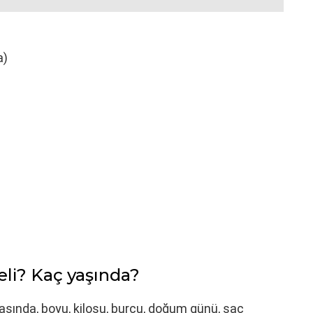
a)
eli? Kaç yaşında?
 yaşında, boyu, kilosu, burcu, doğum günü, saç