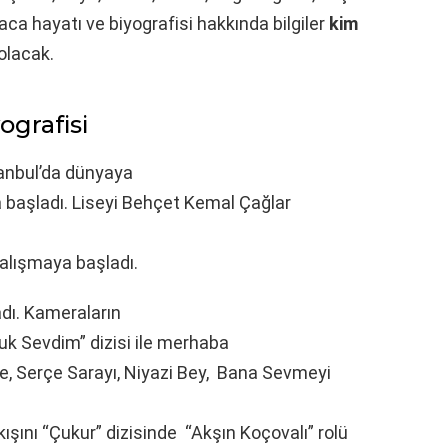
ısaca hayatı ve biyografisi hakkında bilgiler
kim
olacak.
ografisi
tanbul’da dünyaya
a başladı. Liseyi Behçet Kemal Çağlar
alışmaya başladı.
dı. Kameraların
cuk Sevdim” dizisi ile merhaba
pe, Serçe Sarayı, Niyazi Bey, Bana Sevmeyi
kışını “Çukur” dizisinde “Akşın Koçovalı” rolü