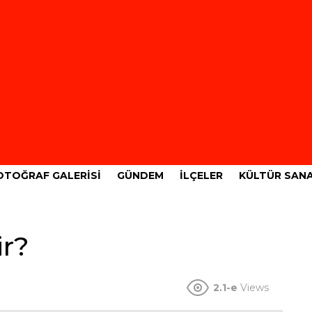
OTOĞRAF GALERISI
GÜNDEM
İLÇELER
KÜLTÜR SAN
ir?
2.1-e
Views