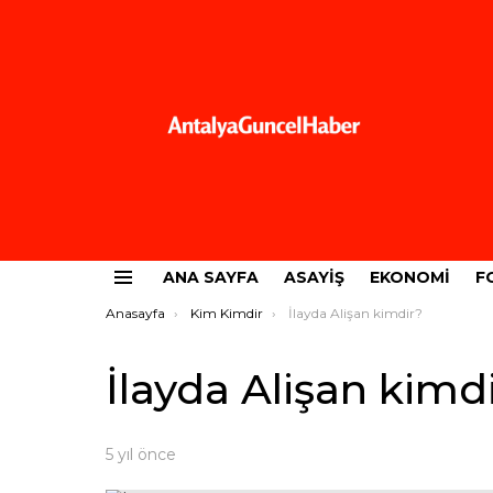
ANA SAYFA
ASAYIŞ
EKONOMI
F
Menü
Buradasınız:
Anasayfa
Kim Kimdir
İlayda Alişan kimdir?
İlayda Alişan kimd
5 yıl önce