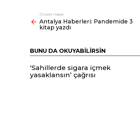
Önceki Haber
Fazlasına
Antalya Haberleri: Pandemide 3
bak
kitap yazdı
BUNU DA OKUYABILIRSIN
‘Sahillerde sigara içmek
yasaklansın’ çağrısı