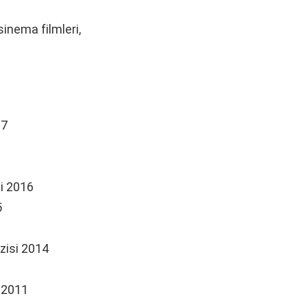
 sinema filmleri,
17
i 2016
5
zisi 2014
 2011