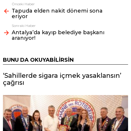
Önceki Haber
Fazlasına
Tapuda elden nakit dönemi sona
bak
eriyor
Sonraki Haber
Antalya’da kayıp belediye başkanı
aranıyor!
BUNU DA OKUYABILIRSIN
‘Sahillerde sigara içmek yasaklansın’
çağrısı