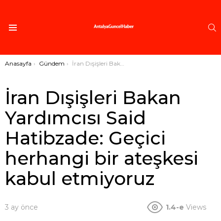
A
Menü
Buradasınız:
Anasayfa
Gündem
İran Dışişleri Bakan Yardımcısı Said Hatibzade: Geçici herhangi bir ateşkesi kabul etmiyoruz
İran Dışişleri Bakan
Yardımcısı Said
Hatibzade: Geçici
herhangi bir ateşkesi
kabul etmiyoruz
3 ay önce
1.4-e
Views