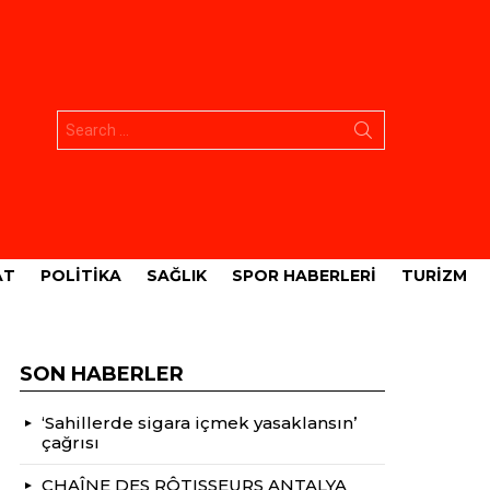
Aramak:
AT
POLITIKA
SAĞLIK
SPOR HABERLERI
TURIZM
SON HABERLER
‘Sahillerde sigara içmek yasaklansın’
çağrısı
CHAÎNE DES RÔTISSEURS ANTALYA