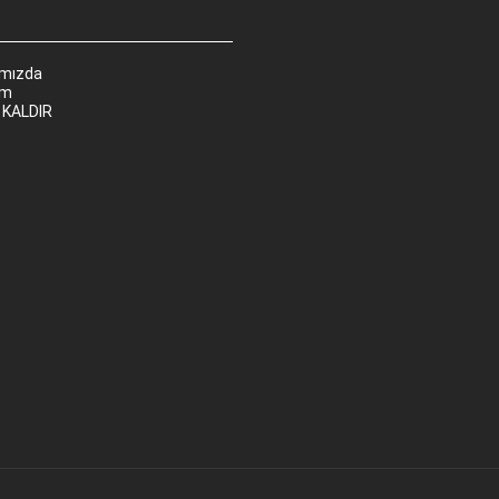
ımızda
im
 KALDIR