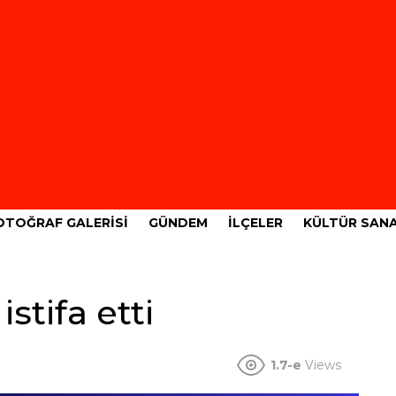
OTOĞRAF GALERISI
GÜNDEM
İLÇELER
KÜLTÜR SAN
istifa etti
1.7-e
Views