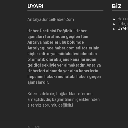
UYARI
BIZ
Hakk
AntalyaGuncelHaber.Com
İletiş
UYAR
Haber Üreticisi Değildir ! Haber
ajansları tarafından geçilen tüm
Antalya haberleri, bu bölümde
Antalyaguncelhaber.com editörlerinin
hiçbir editoryal müdahalesi olmadan
otomatik olarak ajans kanallarından
geldiği şekliyle yer almaktadır. Antalya
Haberleri alanında yer alan haberlerin
hepsinin hukuki muhatabı haberi geçen
ajanslardır.
Sitemizdeki dış bağlantılar referans
amaçlıdır, dış bağlantıların içeriklerinden
sitemiz sorumlu değildir.!
© 2026