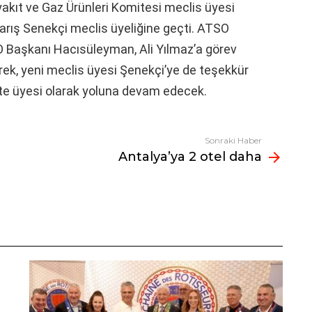
kıt ve Gaz Ürünleri Komitesi meclis üyesi
e Barış Senekçi meclis üyeliğine geçti. ATSO
 Başkanı Hacısüleyman, Ali Yılmaz’a görev
erek, yeni meclis üyesi Şenekçi’ye de teşekkür
ite üyesi olarak yoluna devam edecek.
Sonraki Haber
Antalya’ya 2 otel daha