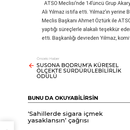
ATSO Meclisi’nde 14’üncü Grup Akarya
Ali Yılmaz istifa etti. Yılmaz’ın yerin
Meclis Başkanı Ahmet Öztürk ile ATSO
yaptığı süreçlerle alakalı teşekkür ed
etti. Başkanlığı devreden Yılmaz, kom
Önceki Haber
Fazlasına
SUSONA BODRUM’A KÜRESEL
bak
ÖLÇEKTE SÜRDÜRÜLEBİLİRLİK
ÖDÜLÜ
BUNU DA OKUYABILIRSIN
‘Sahillerde sigara içmek
yasaklansın’ çağrısı