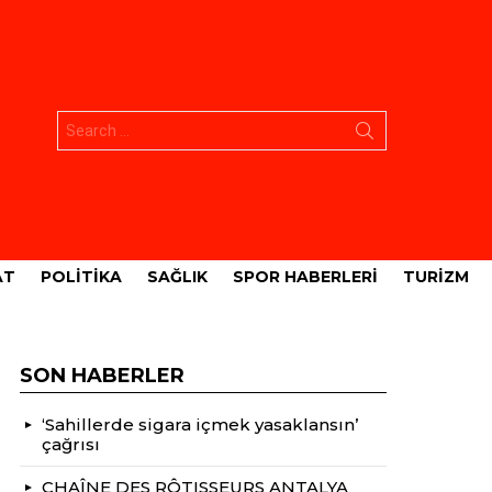
Aramak:
AT
POLITIKA
SAĞLIK
SPOR HABERLERI
TURIZM
SON HABERLER
‘Sahillerde sigara içmek yasaklansın’
çağrısı
CHAÎNE DES RÔTISSEURS ANTALYA