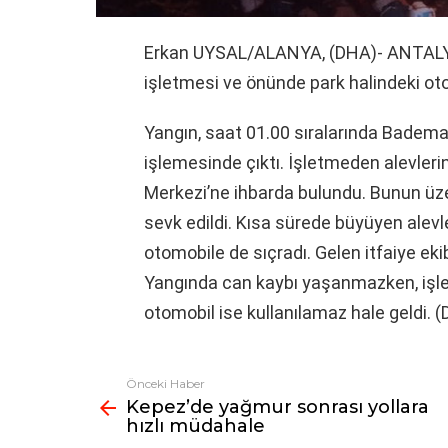
Erkan UYSAL/ALANYA, (DHA)- ANTALYA’
işletmesi ve önünde park halindeki ot
Yangın, saat 01.00 sıralarında Badema
işlemesinde çıktı. İşletmeden alevlerin
Merkezi’ne ihbarda bulundu. Bunun üze
sevk edildi. Kısa sürede büyüyen alevl
otomobile de sıçradı. Gelen itfaiye e
Yangında can kaybı yaşanmazken, işle
otomobil ise kullanılamaz hale geldi. 
Önceki Haber
Fazlasına
Kepez’de yağmur sonrası yollara
bak
hızlı müdahale