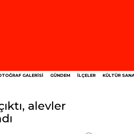
OTOĞRAF GALERISI
GÜNDEM
İLÇELER
KÜLTÜR SAN
ktı, alevler
adı