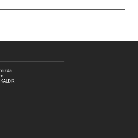
ımızda
im
 KALDIR