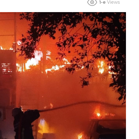
1-e
Views