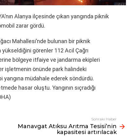
nın Alanya ilçesinde çıkan yangında piknik
omobil zarar gördü.
ğacı Mahallesi’nde bulunan bir piknik
 yükseldiğini görenler 112 Acil Çağrı
rine bölgeye itfaiye ve jandarma ekipleri
er işletmenin önünde park halindeki
kibi yangına müdahale ederek söndürdü.
tmede hasar oluştu. Yangının sıçradığı
(DHA)
Sonraki Haber
Manavgat Atıksu Arıtma Tesisi’nin
kapasitesi artırılacak