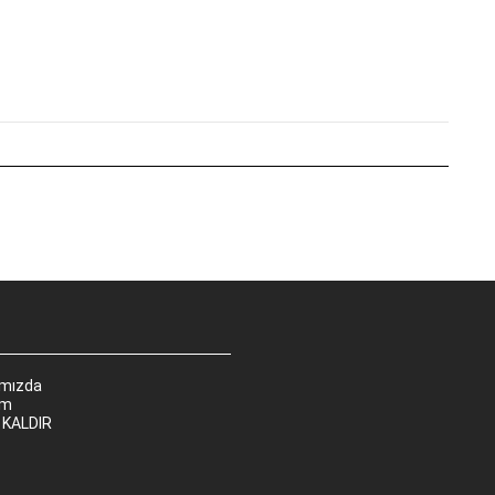
ımızda
im
 KALDIR