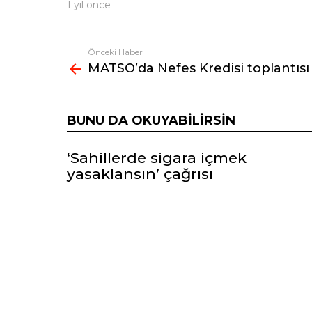
1 yıl önce
Önceki Haber
Fazlasına
MATSO’da Nefes Kredisi toplantısı
bak
BUNU DA OKUYABILIRSIN
‘Sahillerde sigara içmek
yasaklansın’ çağrısı