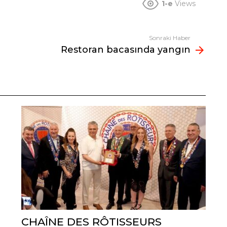
1-e
Views
Sonraki Haber
Restoran bacasında yangın
CHAÎNE DES RÔTISSEURS