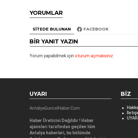
YORUMLAR
SITEDE BULUNAN
FACEBOOK
BIR YANIT YAZIN
Yorum yapabilmek için
oturum açmalısınız
.
UYARI
BIZ
Hakk
AntalyaGuncelHaber.Com
İletiş
UYAR
Haber Üreticisi Değildir ! Haber
ajansları tarafından geçilen tüm
Antalya haberleri, bu bölümde