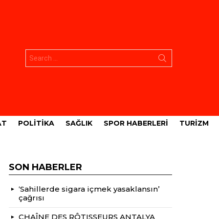
Aramak:
AT
POLITIKA
SAĞLIK
SPOR HABERLERI
TURIZM
SON HABERLER
‘Sahillerde sigara içmek yasaklansın’
çağrısı
CHAÎNE DES RÔTISSEURS ANTALYA