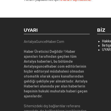
UYARI
BIZ
Hakk
AntalyaGuncelHaber.Com
İletiş
UYAR
Haber Üreticisi Değildir ! Haber
ajansları tarafından geçilen tüm
Antalya haberleri, bu bölümde
Antalyaguncelhaber.com editörlerinin
hiçbir editoryal müdahalesi olmadan
otomatik olarak ajans kanallarından
geldiği şekliyle yer almaktadır. Antalya
Haberleri alanında yer alan haberlerin
hepsinin hukuki muhatabı haberi geçen
ajanslardır.
Sitemizdeki dış bağlantılar referans