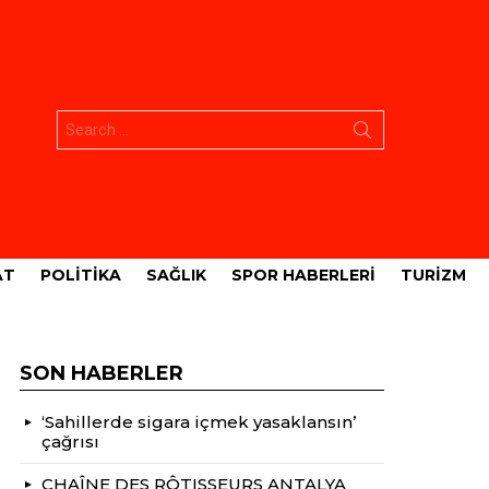
Aramak:
AT
POLITIKA
SAĞLIK
SPOR HABERLERI
TURIZM
SON HABERLER
‘Sahillerde sigara içmek yasaklansın’
çağrısı
CHAÎNE DES RÔTISSEURS ANTALYA