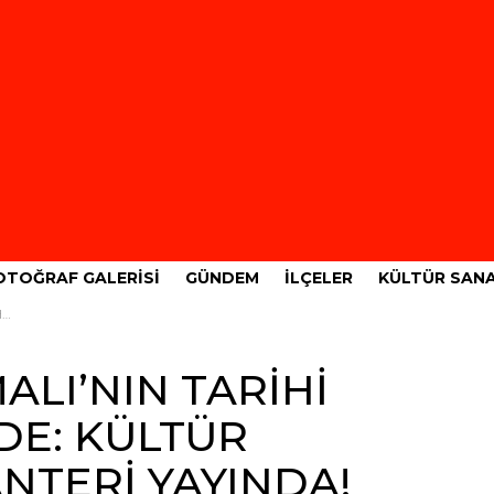
OTOĞRAF GALERISI
GÜNDEM
İLÇELER
KÜLTÜR SAN
!
ALI’NIN TARİHİ
LDE: KÜLTÜR
NTERİ YAYINDA!