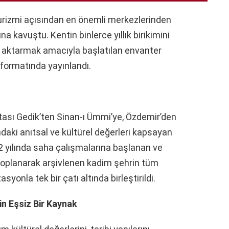
 turizmi açısından en önemli merkezlerinden
sına kavuştu. Kentin binlerce yıllık birikimini
re aktarmak amacıyla başlatılan envanter
 formatında yayınlandı.
ü
ltası Gedik’ten Sinan-ı Ümmi’ye, Özdemir’den
ndaki anıtsal ve kültürel değerleri kapsayan
022 yılında saha çalışmalarına başlanan ve
toplanarak arşivlenen kadim şehrin tüm
syonla tek bir çatı altında birleştirildi.
in Eşsiz Bir Kaynak