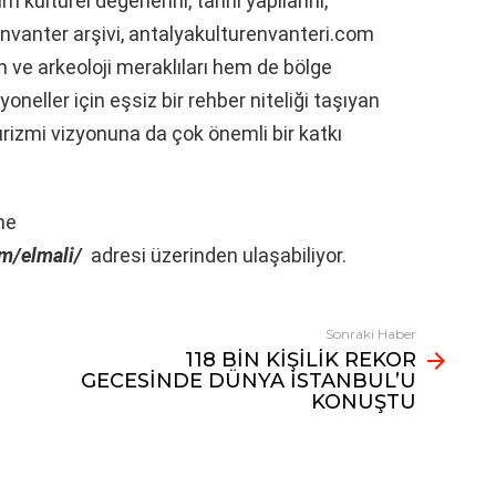
ültürel değerlerini, tarihi yapılarını,
 envanter arşivi, antalyakulturenvanteri.com
h ve arkeoloji meraklıları hem de bölge
neller için eşsiz bir rehber niteliği taşıyan
turizmi vizyonuna da çok önemli bir katkı
ine
om/elmali/
adresi üzerinden ulaşabiliyor.
Sonraki Haber
118 BİN KİŞİLİK REKOR
GECESİNDE DÜNYA İSTANBUL’U
KONUŞTU