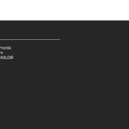
ımızda
im
 KALDIR