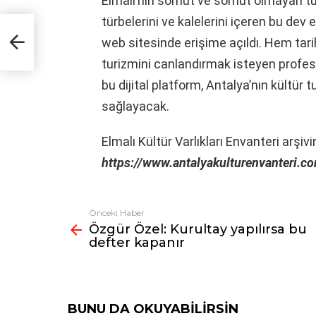
Elmalı’nın somut ve somut olmayan tüm k
türbelerini ve kalelerini içeren bu dev
u
web sitesinde erişime açıldı. Hem tari
turizmini canlandırmak isteyen profesyo
bu dijital platform, Antalya’nın kültür 
sağlayacak.
Elmalı Kültür Varlıkları Envanteri arşiv
https://www.antalyakulturenvanteri.c
Önceki Haber
Fazlasına
Özgür Özel: Kurultay yapılırsa bu
bak
defter kapanır
BUNU DA OKUYABILIRSIN