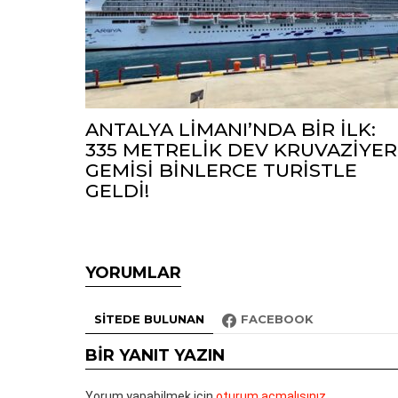
ANTALYA LİMANI’NDA BİR İLK:
335 METRELİK DEV KRUVAZİYER
GEMİSİ BİNLERCE TURİSTLE
GELDİ!
YORUMLAR
SITEDE BULUNAN
FACEBOOK
BIR YANIT YAZIN
Yorum yapabilmek için
oturum açmalısınız
.