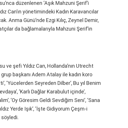
su’nca düzenlenen ‘Aşık Mahzuni Şerif’i
dız Can’ın yönetimindeki Kadın Karavancılar
ak. Anma Günü’nde Ezgi Kılıç, Zeynel Demir,
atçılar da bağlamalarıyla Mahzuni Şerif’in
 ve şefi Yıldız Can, Hollanda’nın Utrecht
grup başkanı Adem Atalay ile kadın koro
ti’, ‘Yücelerden Seyreden Dilber’, Bu yıl Benim
daya’, ‘Karlı Dağlar Karabulut içinde’,
im’, ‘Oy Göresim Geldi Sevdiğim Seni’, ‘Sana
dız Yerde Işık’, ‘İşte Gidiyorum Çeşm-i
 söyledi.