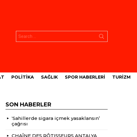
Aramak:
AT
POLITIKA
SAĞLIK
SPOR HABERLERI
TURIZM
SON HABERLER
‘Sahillerde sigara içmek yasaklansın’
çağrısı
CHAÎNE DES RÔTISSEURS ANTALYA