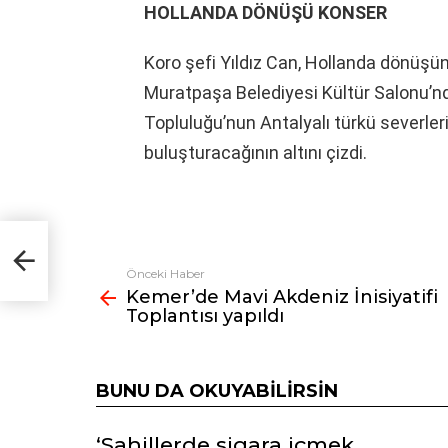
HOLLANDA DÖNÜŞÜ KONSER
Koro şefi Yıldız Can, Hollanda dönü
Muratpaşa Belediyesi Kültür Salonu’nd
Topluluğu’nun Antalyalı türkü severleri
buluşturacağının altını çizdi.
i
Önceki Haber
Fazlasına
Kemer’de Mavi Akdeniz İnisiyatifi
bak
Toplantısı yapıldı
BUNU DA OKUYABILIRSIN
‘Sahillerde sigara içmek