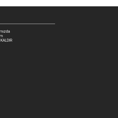
ımızda
im
 KALDIR