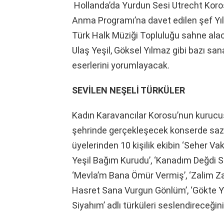
Hollanda’da Yurdun Sesi Utrecht Koro
Anma Programı’na davet edilen şef Yıl
Türk Halk Müziği Topluluğu sahne alac
Ulaş Yeşil, Göksel Yılmaz gibi bazı san
eserlerini yorumlayacak.
SEVİLEN NEŞELİ TÜRKÜLER
Kadın Karavancılar Korosu’nun kurucusu
şehrinde gerçekleşecek konserde saz 
üyelerinden 10 kişilik ekibin ‘Seher Vak
Yeşil Bağım Kurudu’, ‘Kanadım Değdi Sev
‘Mevla’m Bana Ömür Vermiş’, ‘Zalim Zal
Hasret Sana Vurgun Gönlüm’, ‘Gökte Yıl
Siyahım’ adlı türküleri seslendireceğini