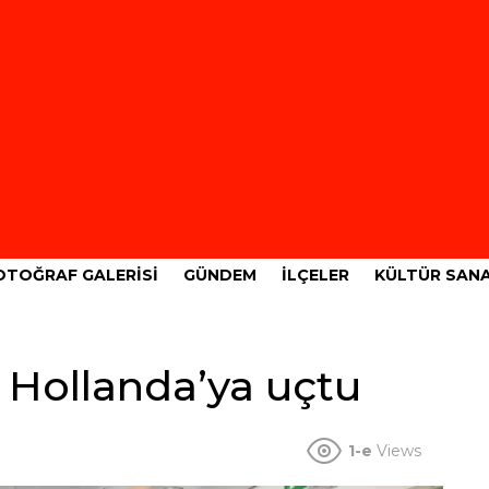
OTOĞRAF GALERISI
GÜNDEM
İLÇELER
KÜLTÜR SAN
 Hollanda’ya uçtu
1-e
Views