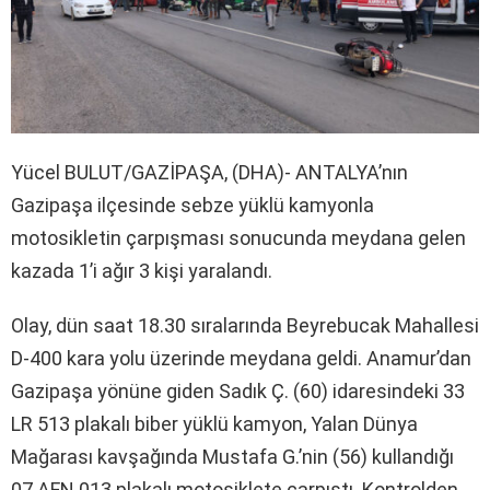
Yücel BULUT/GAZİPAŞA, (DHA)- ANTALYA’nın
Gazipaşa ilçesinde sebze yüklü kamyonla
motosikletin çarpışması sonucunda meydana gelen
kazada 1’i ağır 3 kişi yaralandı.
Olay, dün saat 18.30 sıralarında Beyrebucak Mahallesi
D-400 kara yolu üzerinde meydana geldi. Anamur’dan
Gazipaşa yönüne giden Sadık Ç. (60) idaresindeki 33
LR 513 plakalı biber yüklü kamyon, Yalan Dünya
Mağarası kavşağında Mustafa G.’nin (56) kullandığı
07 AFN 013 plakalı motosiklete çarpıştı. Kontrolden