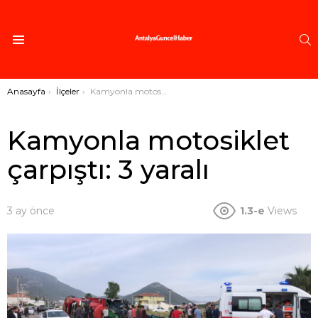
A
Menü
Buradasınız:
Anasayfa
İlçeler
Kamyonla motosiklet çarpıştı: 3 yaralı
Kamyonla motosiklet
çarpıştı: 3 yaralı
3 ay önce
1.3-e
Views