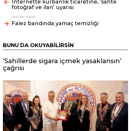
İnternette kurbanlık ticaretine, ‘sahte
bak
fotoğraf ve ilan’ uyarısı
Sonraki Haber
Falez bandında yamaç temizliği
BUNU DA OKUYABILIRSIN
‘Sahillerde sigara içmek yasaklansın’
çağrısı