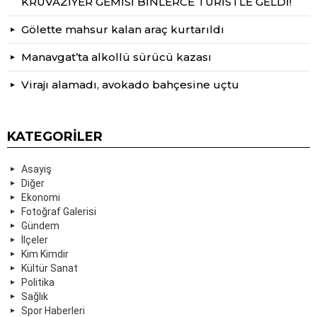
KRUVAZİYER GEMİSİ BİNLERCE TURİSTLE GELDİ!
Gölette mahsur kalan araç kurtarıldı
Manavgat’ta alkollü sürücü kazası
Virajı alamadı, avokado bahçesine uçtu
KATEGORILER
Asayiş
Diğer
Ekonomi
Fotoğraf Galerisi
Gündem
İlçeler
Kim Kimdir
Kültür Sanat
Politika
Sağlık
Spor Haberleri