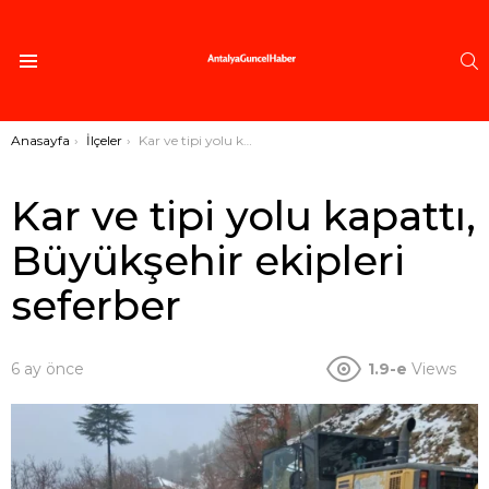
A
Menü
Buradasınız:
Anasayfa
İlçeler
Kar ve tipi yolu kapattı, Büyükşehir ekipleri seferber
Kar ve tipi yolu kapattı,
Büyükşehir ekipleri
seferber
6 ay önce
1.9-e
Views