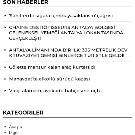
SON HABERLER
‘Sahillerde sigara içmek yasaklansın’ çağrısı
CHAÎNE DES RÔTISSEURS ANTALYA BÖLGESİ
GELENEKSEL YEMEĞİ ANTALYA LOKANTASI’NDA
GERÇEKLEŞTİ
ANTALYA LİMANI’NDA BİR İLK: 335 METRELİK DEV
KRUVAZİYER GEMİSİ BİNLERCE TURİSTLE GELDİ!
Gölette mahsur kalan araç kurtarıldı
Manavgat’ta alkollü sürücü kazası
Virajı alamadı, avokado bahçesine uçtu
KATEGORILER
Asayiş
Diğer