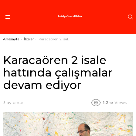
A
Menü
Buradasınız:
Anasayfa
İlçeler
Karacaören 2 isale hattında çalışmalar devam ediyor
Karacaören 2 isale
hattında çalışmalar
devam ediyor
3 ay önce
1.2-e
Views