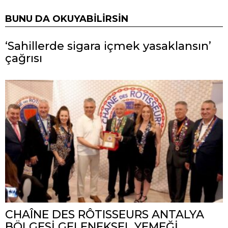
BUNU DA OKUYABILIRSIN
‘Sahillerde sigara içmek yasaklansın’
çağrısı
CHAÎNE DES RÔTISSEURS ANTALYA
BÖLGESİ GELENEKSEL YEMEĞİ