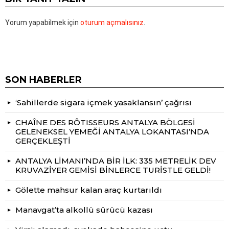
Yorum yapabilmek için
oturum açmalısınız
.
SON HABERLER
‘Sahillerde sigara içmek yasaklansın’ çağrısı
CHAÎNE DES RÔTISSEURS ANTALYA BÖLGESİ
GELENEKSEL YEMEĞİ ANTALYA LOKANTASI’NDA
GERÇEKLEŞTİ
ANTALYA LİMANI’NDA BİR İLK: 335 METRELİK DEV
KRUVAZİYER GEMİSİ BİNLERCE TURİSTLE GELDİ!
Gölette mahsur kalan araç kurtarıldı
Manavgat’ta alkollü sürücü kazası