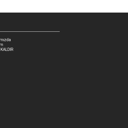
ımızda
im
 KALDIR