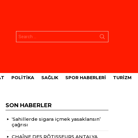
Aramak:
AT
POLITIKA
SAĞLIK
SPOR HABERLERI
TURIZM
SON HABERLER
‘Sahillerde sigara içmek yasaklansın’
çağrısı
CHAÎNE DES RÔTISSEURS ANTALYA