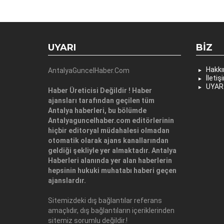
UYARI
BIZ
Hakk
AntalyaGuncelHaber.Com
İletiş
UYAR
Haber Üreticisi Değildir ! Haber
ajansları tarafından geçilen tüm
Antalya haberleri, bu bölümde
Antalyaguncelhaber.com editörlerinin
hiçbir editoryal müdahalesi olmadan
otomatik olarak ajans kanallarından
geldiği şekliyle yer almaktadır. Antalya
Haberleri alanında yer alan haberlerin
hepsinin hukuki muhatabı haberi geçen
ajanslardır.
Sitemizdeki dış bağlantılar referans
amaçlıdır, dış bağlantıların içeriklerinden
sitemiz sorumlu değildir.!