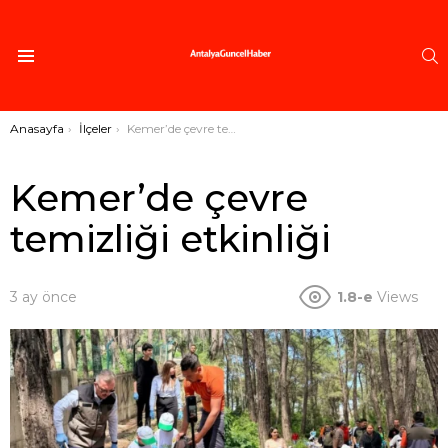
A
Menü
Buradasınız:
Anasayfa
İlçeler
Kemer’de çevre temizliği etkinliği
Kemer’de çevre
temizliği etkinliği
3 ay önce
1.8-e
Views