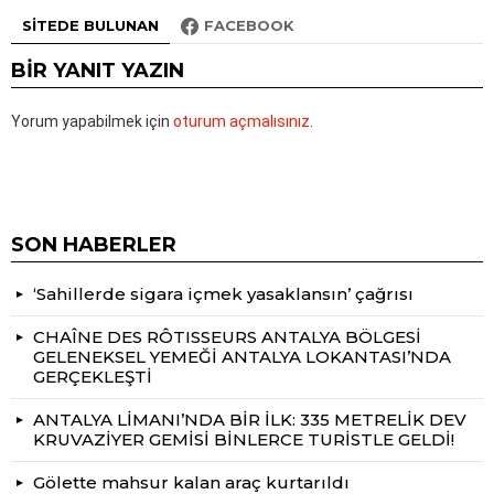
SITEDE BULUNAN
FACEBOOK
BIR YANIT YAZIN
Yorum yapabilmek için
oturum açmalısınız
.
SON HABERLER
‘Sahillerde sigara içmek yasaklansın’ çağrısı
CHAÎNE DES RÔTISSEURS ANTALYA BÖLGESİ
GELENEKSEL YEMEĞİ ANTALYA LOKANTASI’NDA
GERÇEKLEŞTİ
ANTALYA LİMANI’NDA BİR İLK: 335 METRELİK DEV
KRUVAZİYER GEMİSİ BİNLERCE TURİSTLE GELDİ!
Gölette mahsur kalan araç kurtarıldı