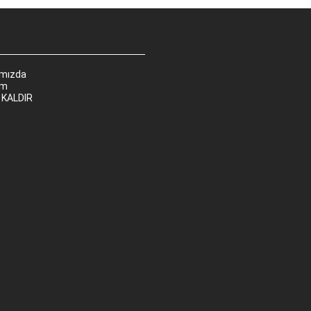
ımızda
im
 KALDIR