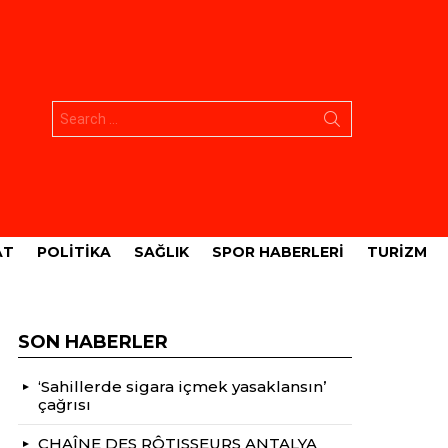
Aramak:
AT
POLITIKA
SAĞLIK
SPOR HABERLERI
TURIZM
SON HABERLER
‘Sahillerde sigara içmek yasaklansın’
çağrısı
CHAÎNE DES RÔTISSEURS ANTALYA