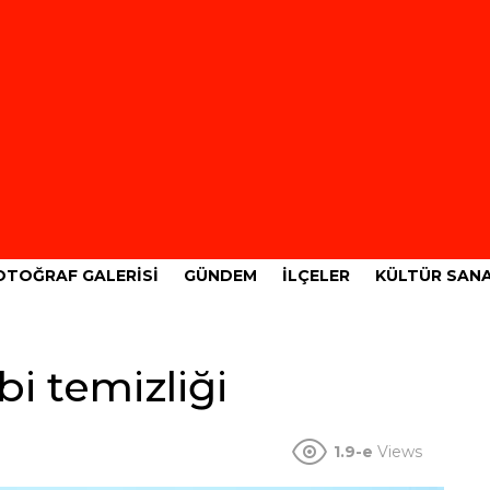
OTOĞRAF GALERISI
GÜNDEM
İLÇELER
KÜLTÜR SAN
i temizliği
1.9-e
Views