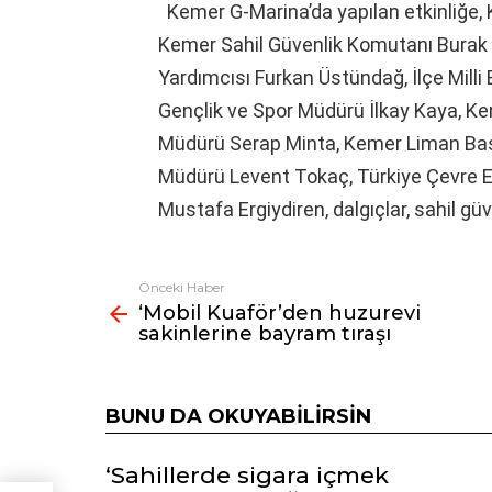
Kemer G-Marina’da yapılan etkinliğ
Kemer Sahil Güvenlik Komutanı Bura
Yardımcısı Furkan Üstündağ, İlçe Mill
Gençlik ve Spor Müdürü İlkay Kaya, Keme
Müdürü Serap Minta, Kemer Liman Baş
Müdürü Levent Tokaç, Türkiye Çevre E
Mustafa Ergiydiren, dalgıçlar, sahil güv
Önceki Haber
Fazlasına
‘Mobil Kuaför’den huzurevi
bak
sakinlerine bayram tıraşı
BUNU DA OKUYABILIRSIN
‘Sahillerde sigara içmek