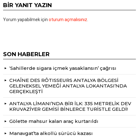
BIR YANIT YAZIN
Yorum yapabilmek için
oturum açmalısınız
.
SON HABERLER
‘Sahillerde sigara içmek yasaklansın’ çağrısı
CHAÎNE DES RÔTISSEURS ANTALYA BÖLGESİ
GELENEKSEL YEMEĞİ ANTALYA LOKANTASI’NDA
GERÇEKLEŞTİ
ANTALYA LİMANI’NDA BİR İLK: 335 METRELİK DEV
KRUVAZİYER GEMİSİ BİNLERCE TURİSTLE GELDİ!
Gölette mahsur kalan araç kurtarıldı
Manavgat’ta alkollü sürücü kazası