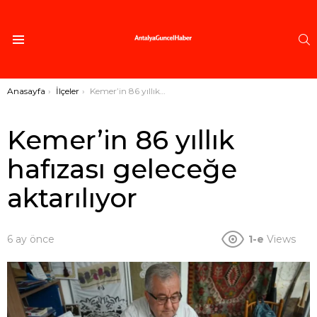
A
Menü
Buradasınız:
Anasayfa
İlçeler
Kemer’in 86 yıllık hafızası geleceğe aktarılıyor
Kemer’in 86 yıllık
hafızası geleceğe
aktarılıyor
6 ay önce
1-e
Views