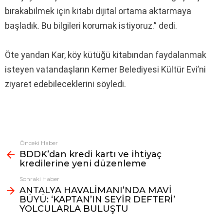
bırakabilmek için kitabı dijital ortama aktarmaya
başladık. Bu bilgileri korumak istiyoruz.” dedi.
Öte yandan Kar, köy kütüğü kitabından faydalanmak
isteyen vatandaşların Kemer Belediyesi Kültür Evi’ni
ziyaret edebileceklerini söyledi.
Önceki Haber
Fazlasına
BDDK’dan kredi kartı ve ihtiyaç
bak
kredilerine yeni düzenleme
Sonraki Haber
ANTALYA HAVALİMANI’NDA MAVİ
BÜYÜ: ‘KAPTAN’IN SEYİR DEFTERİ’
YOLCULARLA BULUŞTU