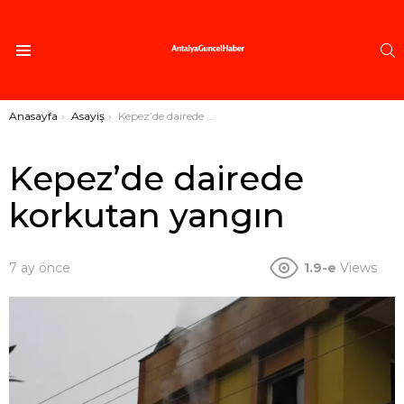
A
Menü
Buradasınız:
Anasayfa
Asayiş
Kepez’de dairede korkutan yangın
Kepez’de dairede
korkutan yangın
7 ay önce
1.9-e
Views