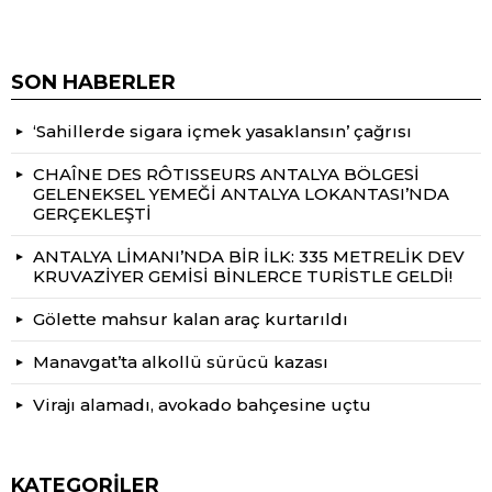
SON HABERLER
‘Sahillerde sigara içmek yasaklansın’ çağrısı
CHAÎNE DES RÔTISSEURS ANTALYA BÖLGESİ
GELENEKSEL YEMEĞİ ANTALYA LOKANTASI’NDA
GERÇEKLEŞTİ
ANTALYA LİMANI’NDA BİR İLK: 335 METRELİK DEV
KRUVAZİYER GEMİSİ BİNLERCE TURİSTLE GELDİ!
Gölette mahsur kalan araç kurtarıldı
Manavgat’ta alkollü sürücü kazası
Virajı alamadı, avokado bahçesine uçtu
KATEGORILER