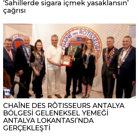
‘Sahillerde sigara içmek yasaklansın’
çağrısı
CHAÎNE DES RÔTISSEURS ANTALYA
BÖLGESİ GELENEKSEL YEMEĞİ
ANTALYA LOKANTASI’NDA
GERÇEKLEŞTİ