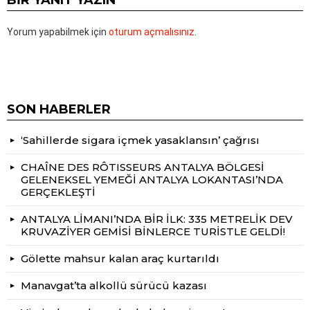
Yorum yapabilmek için
oturum açmalısınız
.
SON HABERLER
‘Sahillerde sigara içmek yasaklansın’ çağrısı
CHAÎNE DES RÔTISSEURS ANTALYA BÖLGESİ
GELENEKSEL YEMEĞİ ANTALYA LOKANTASI’NDA
GERÇEKLEŞTİ
ANTALYA LİMANI’NDA BİR İLK: 335 METRELİK DEV
KRUVAZİYER GEMİSİ BİNLERCE TURİSTLE GELDİ!
Gölette mahsur kalan araç kurtarıldı
Manavgat’ta alkollü sürücü kazası