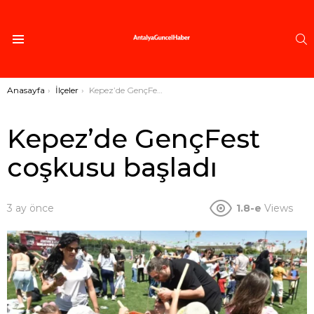
A
Menü
Buradasınız:
Anasayfa
İlçeler
Kepez’de GençFest coşkusu başladı
Kepez’de GençFest
coşkusu başladı
3 ay önce
1.8-e
Views