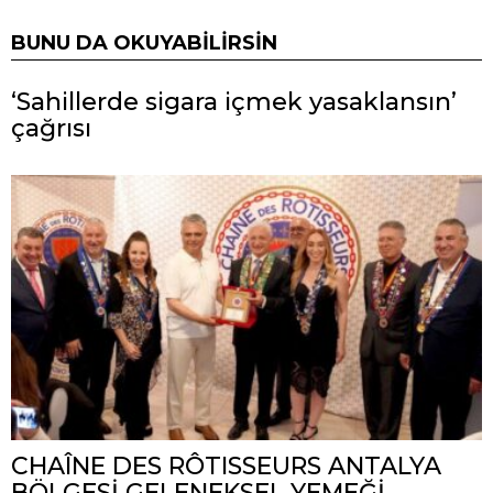
BUNU DA OKUYABILIRSIN
‘Sahillerde sigara içmek yasaklansın’
çağrısı
CHAÎNE DES RÔTISSEURS ANTALYA
BÖLGESİ GELENEKSEL YEMEĞİ