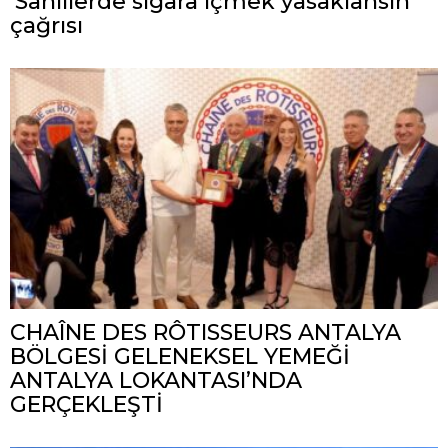
‘Sahillerde sigara içmek yasaklansın’
çağrısı
CHAÎNE DES RÔTISSEURS ANTALYA
BÖLGESİ GELENEKSEL YEMEĞİ
ANTALYA LOKANTASI’NDA
GERÇEKLEŞTİ