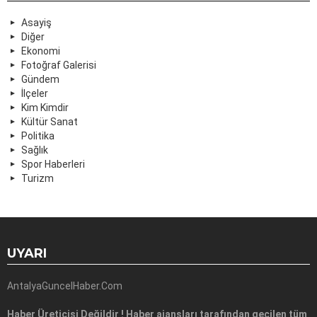
Asayiş
Diğer
Ekonomi
Fotoğraf Galerisi
Gündem
İlçeler
Kim Kimdir
Kültür Sanat
Politika
Sağlık
Spor Haberleri
Turizm
UYARI
AntalyaGuncelHaber.Com
Haber Üreticisi Değildir ! Haber ajansları tarafından geçilen tüm