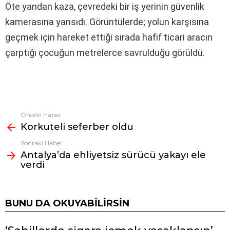
Öte yandan kaza, çevredeki bir iş yerinin güvenlik
kamerasına yansıdı. Görüntülerde; yolun karşısına
geçmek için hareket ettiği sırada hafif ticari aracın
çarptığı çocuğun metrelerce savrulduğu görüldü.
Önceki Haber
Fazlasına
Korkuteli seferber oldu
bak
Sonraki Haber
Antalya’da ehliyetsiz sürücü yakayı ele
verdi
BUNU DA OKUYABILIRSIN