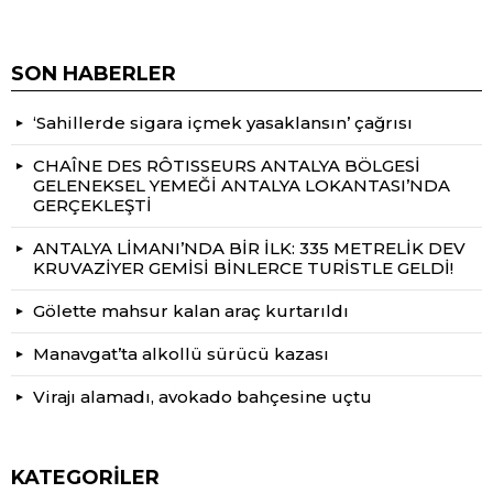
SON HABERLER
‘Sahillerde sigara içmek yasaklansın’ çağrısı
CHAÎNE DES RÔTISSEURS ANTALYA BÖLGESİ
GELENEKSEL YEMEĞİ ANTALYA LOKANTASI’NDA
GERÇEKLEŞTİ
ANTALYA LİMANI’NDA BİR İLK: 335 METRELİK DEV
KRUVAZİYER GEMİSİ BİNLERCE TURİSTLE GELDİ!
Gölette mahsur kalan araç kurtarıldı
Manavgat’ta alkollü sürücü kazası
Virajı alamadı, avokado bahçesine uçtu
KATEGORILER