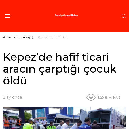
A
Menü
Buradasınız:
Anasayfa
Asayiş
Kepez’de hafif ticari aracın çarptığı çocuk öldü
Kepez’de hafif ticari
aracın çarptığı çocuk
öldü
2 ay önce
1.2-e
Views