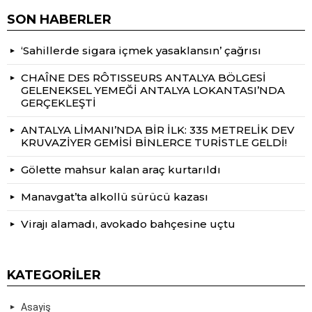
SON HABERLER
‘Sahillerde sigara içmek yasaklansın’ çağrısı
CHAÎNE DES RÔTISSEURS ANTALYA BÖLGESİ
GELENEKSEL YEMEĞİ ANTALYA LOKANTASI’NDA
GERÇEKLEŞTİ
ANTALYA LİMANI’NDA BİR İLK: 335 METRELİK DEV
KRUVAZİYER GEMİSİ BİNLERCE TURİSTLE GELDİ!
Gölette mahsur kalan araç kurtarıldı
Manavgat’ta alkollü sürücü kazası
Virajı alamadı, avokado bahçesine uçtu
KATEGORILER
Asayiş