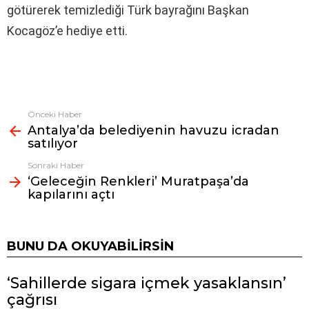
götürerek temizlediği Türk bayrağını Başkan
Kocagöz’e hediye etti.
Önceki Haber
Fazlasına
Antalya’da belediyenin havuzu icradan
bak
satılıyor
Sonraki Haber
‘Geleceğin Renkleri’ Muratpaşa’da
kapılarını açtı
BUNU DA OKUYABILIRSIN
‘Sahillerde sigara içmek yasaklansın’
çağrısı