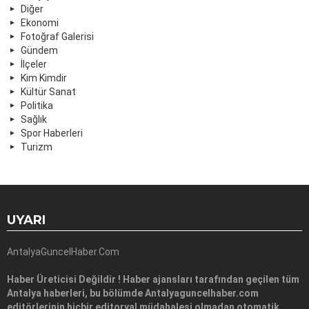
Diğer
Ekonomi
Fotoğraf Galerisi
Gündem
İlçeler
Kim Kimdir
Kültür Sanat
Politika
Sağlık
Spor Haberleri
Turizm
UYARI
AntalyaGuncelHaber.Com
Haber Üreticisi Değildir ! Haber ajansları tarafından geçilen tüm
Antalya haberleri, bu bölümde Antalyaguncelhaber.com
editörlerinin hiçbir editoryal müdahalesi olmadan otomatik