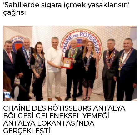
‘Sahillerde sigara içmek yasaklansın’
çağrısı
CHAÎNE DES RÔTISSEURS ANTALYA
BÖLGESİ GELENEKSEL YEMEĞİ
ANTALYA LOKANTASI’NDA
GERÇEKLEŞTİ