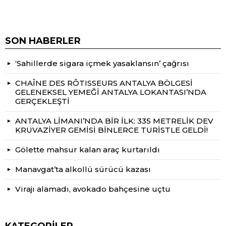
SON HABERLER
‘Sahillerde sigara içmek yasaklansın’ çağrısı
CHAÎNE DES RÔTISSEURS ANTALYA BÖLGESİ
GELENEKSEL YEMEĞİ ANTALYA LOKANTASI’NDA
GERÇEKLEŞTİ
ANTALYA LİMANI’NDA BİR İLK: 335 METRELİK DEV
KRUVAZİYER GEMİSİ BİNLERCE TURİSTLE GELDİ!
Gölette mahsur kalan araç kurtarıldı
Manavgat’ta alkollü sürücü kazası
Virajı alamadı, avokado bahçesine uçtu
KATEGORILER