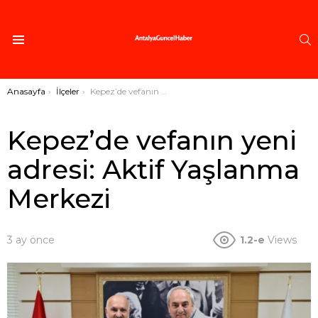
A
Menü
Buradasınız:
Anasayfa
İlçeler
Kepez’de vefanın yeni adresi: Aktif Yaşlanma Merkezi
Kepez’de vefanın yeni
adresi: Aktif Yaşlanma
Merkezi
3 ay önce
1.2-e
Views