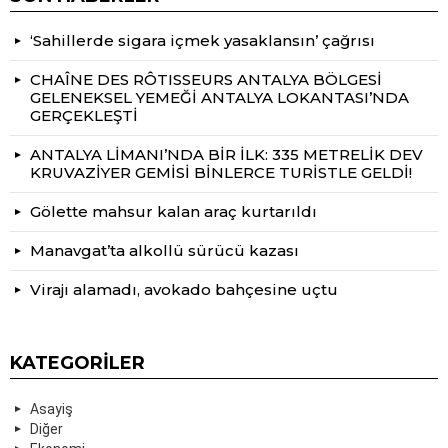
‘Sahillerde sigara içmek yasaklansın’ çağrısı
CHAÎNE DES RÔTISSEURS ANTALYA BÖLGESİ
GELENEKSEL YEMEĞİ ANTALYA LOKANTASI’NDA
GERÇEKLEŞTİ
ANTALYA LİMANI’NDA BİR İLK: 335 METRELİK DEV
KRUVAZİYER GEMİSİ BİNLERCE TURİSTLE GELDİ!
Gölette mahsur kalan araç kurtarıldı
Manavgat’ta alkollü sürücü kazası
Virajı alamadı, avokado bahçesine uçtu
KATEGORILER
Asayiş
Diğer