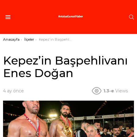
A
Menü
Buradasınız:
Anasayfa
İlçeler
Kepez’in Başpehlivanı Enes Doğan
Kepez’in Başpehlivanı
Enes Doğan
4 ay önce
1.3-e
Views