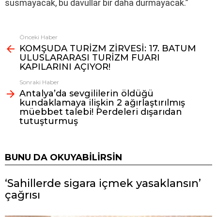
susmayacak, bu davullar bir daha durmayacak.”
Önceki Haber
Fazlasına
KOMŞUDA TURİZM ZİRVESİ: 17. BATUM
bak
ULUSLARARASI TURİZM FUARI
KAPILARINI AÇIYOR!
Sonraki Haber
Antalya’da sevgililerin öldüğü
kundaklamaya ilişkin 2 ağırlaştırılmış
müebbet talebi! Perdeleri dışarıdan
tutuşturmuş
BUNU DA OKUYABILIRSIN
‘Sahillerde sigara içmek yasaklansın’
çağrısı