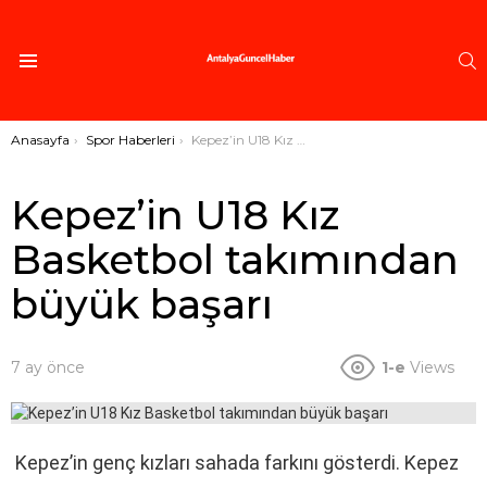
A
Menü
Buradasınız:
Anasayfa
Spor Haberleri
Kepez’in U18 Kız Basketbol takımından büyük başarı
Kepez’in U18 Kız
Basketbol takımından
büyük başarı
7 ay önce
1-e
Views
Kepez’in genç kızları sahada farkını gösterdi. Kepez