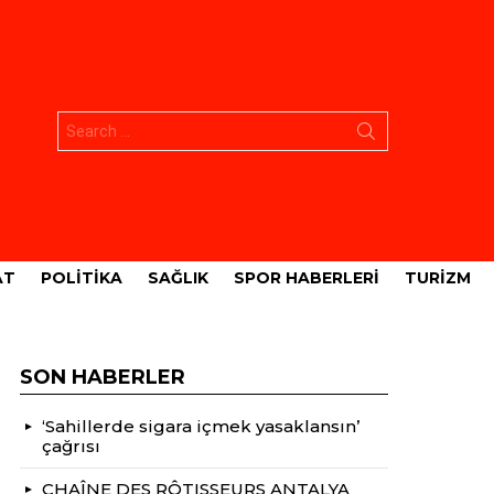
Aramak:
AT
POLITIKA
SAĞLIK
SPOR HABERLERI
TURIZM
SON HABERLER
‘Sahillerde sigara içmek yasaklansın’
çağrısı
CHAÎNE DES RÔTISSEURS ANTALYA