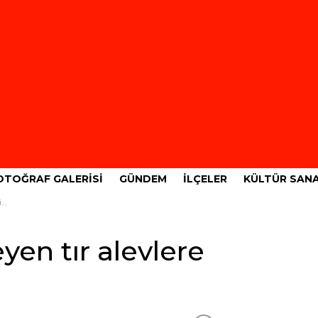
OTOĞRAF GALERISI
GÜNDEM
İLÇELER
KÜLTÜR SAN
u
eyen tır alevlere