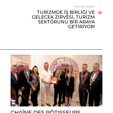
Sonraki Haber
TURİZMDE İŞ BİRLİĞİ VE
GELECEK ZİRVESİ, TURİZM
SEKTÖRÜNÜ BİR ARAYA
GETİRİYOR!
CHAÎNE DES RÔTISSEURS