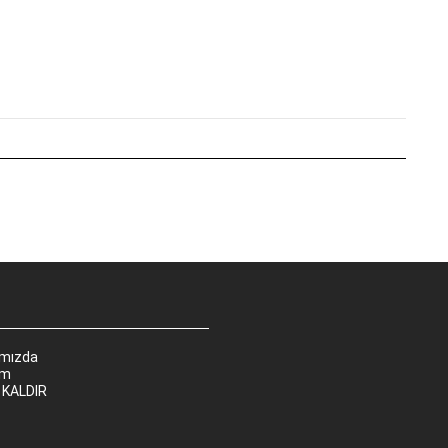
ımızda
im
 KALDIR