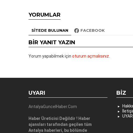
YORUMLAR
SITEDE BULUNAN
FACEBOOK
BIR YANIT YAZIN
Yorum yapabilmek için
oturum açmalısınız
.
UYARI
BIZ
Hakk
AntalyaGuncelHaber.Com
İletiş
UYAR
Haber Üreticisi Değildir ! Haber
ajansları tarafından geçilen tüm
Antalya haberleri, bu bölümde