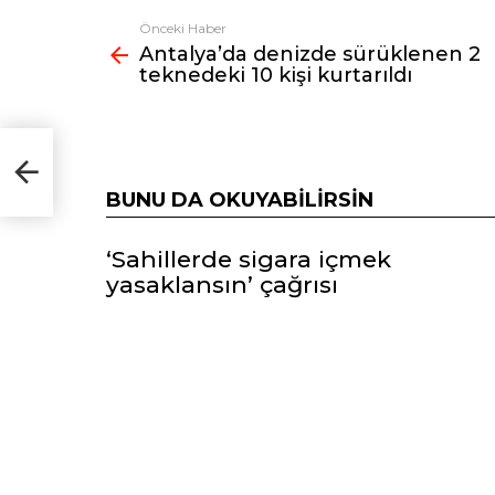
Önceki Haber
Fazlasına
Antalya’da denizde sürüklenen 2
bak
teknedeki 10 kişi kurtarıldı
2
BUNU DA OKUYABILIRSIN
‘Sahillerde sigara içmek
yasaklansın’ çağrısı