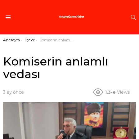
A
Menü
Buradasınız:
Anasayfa
İlçeler
Komiserin anlamlı vedası
Komiserin anlamlı
vedası
3 ay önce
1.3-e
Views