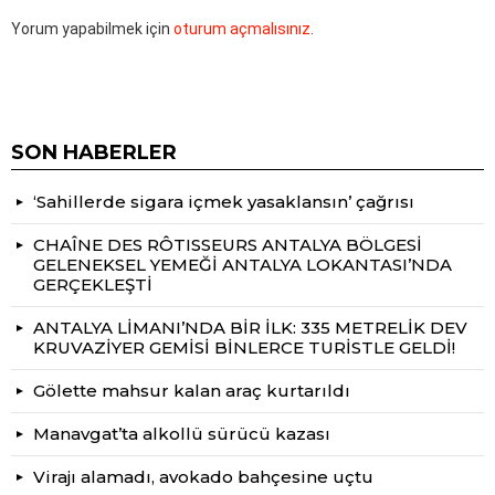
Yorum yapabilmek için
oturum açmalısınız
.
SON HABERLER
‘Sahillerde sigara içmek yasaklansın’ çağrısı
CHAÎNE DES RÔTISSEURS ANTALYA BÖLGESİ
GELENEKSEL YEMEĞİ ANTALYA LOKANTASI’NDA
GERÇEKLEŞTİ
ANTALYA LİMANI’NDA BİR İLK: 335 METRELİK DEV
KRUVAZİYER GEMİSİ BİNLERCE TURİSTLE GELDİ!
Gölette mahsur kalan araç kurtarıldı
Manavgat’ta alkollü sürücü kazası
Virajı alamadı, avokado bahçesine uçtu