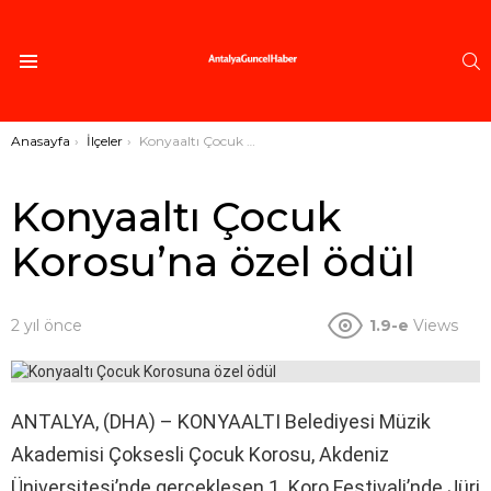
A
Menü
Buradasınız:
Anasayfa
İlçeler
Konyaaltı Çocuk Korosu’na özel ödül
Konyaaltı Çocuk
Korosu’na özel ödül
2 yıl önce
1.9-e
Views
ANTALYA, (DHA) – KONYAALTI Belediyesi Müzik
Akademisi Çoksesli Çocuk Korosu, Akdeniz
Üniversitesi’nde gerçekleşen 1. Koro Festivali’nde Jüri