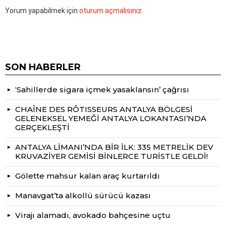
Yorum yapabilmek için
oturum açmalısınız
.
SON HABERLER
‘Sahillerde sigara içmek yasaklansın’ çağrısı
CHAÎNE DES RÔTISSEURS ANTALYA BÖLGESİ
GELENEKSEL YEMEĞİ ANTALYA LOKANTASI’NDA
GERÇEKLEŞTİ
ANTALYA LİMANI’NDA BİR İLK: 335 METRELİK DEV
KRUVAZİYER GEMİSİ BİNLERCE TURİSTLE GELDİ!
Gölette mahsur kalan araç kurtarıldı
Manavgat’ta alkollü sürücü kazası
Virajı alamadı, avokado bahçesine uçtu