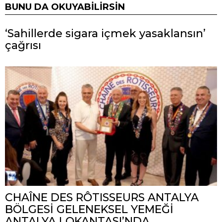
BUNU DA OKUYABILIRSIN
‘Sahillerde sigara içmek yasaklansın’
çağrısı
CHAÎNE DES RÔTISSEURS ANTALYA
BÖLGESİ GELENEKSEL YEMEĞİ
ANTALYA LOKANTASI’NDA