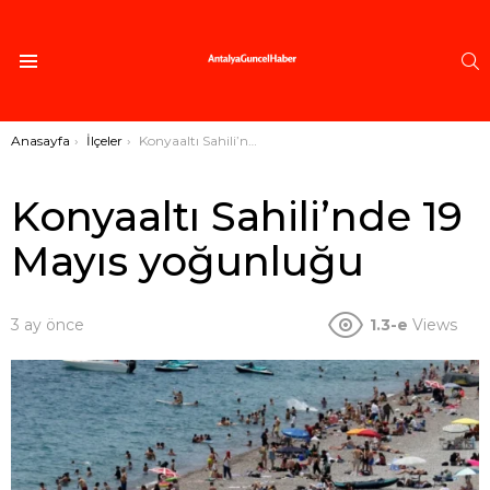
A
Menü
Buradasınız:
Anasayfa
İlçeler
Konyaaltı Sahili’nde 19 Mayıs yoğunluğu
Konyaaltı Sahili’nde 19
Mayıs yoğunluğu
3 ay önce
1.3-e
Views