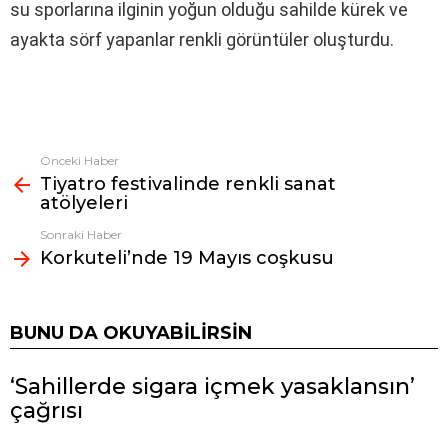
su sporlarına ilginin yoğun olduğu sahilde kürek ve
ayakta sörf yapanlar renkli görüntüler oluşturdu.
Önceki Haber
Fazlasına
Tiyatro festivalinde renkli sanat
bak
atölyeleri
Sonraki Haber
Korkuteli’nde 19 Mayıs coşkusu
BUNU DA OKUYABILIRSIN
‘Sahillerde sigara içmek yasaklansın’
çağrısı