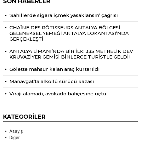
SON HABERLER
‘Sahillerde sigara içmek yasaklansın’ çağrısı
CHAÎNE DES RÔTISSEURS ANTALYA BÖLGESİ
GELENEKSEL YEMEĞİ ANTALYA LOKANTASI’NDA
GERÇEKLEŞTİ
ANTALYA LİMANI’NDA BİR İLK: 335 METRELİK DEV
KRUVAZİYER GEMİSİ BİNLERCE TURİSTLE GELDİ!
Gölette mahsur kalan araç kurtarıldı
Manavgat’ta alkollü sürücü kazası
Virajı alamadı, avokado bahçesine uçtu
KATEGORILER
Asayiş
Diğer