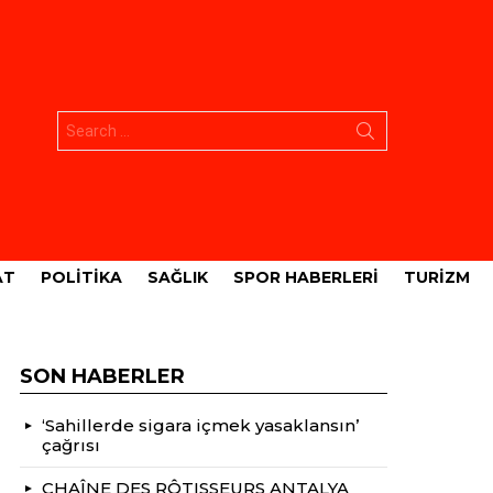
Aramak:
AT
POLITIKA
SAĞLIK
SPOR HABERLERI
TURIZM
SON HABERLER
‘Sahillerde sigara içmek yasaklansın’
çağrısı
CHAÎNE DES RÔTISSEURS ANTALYA