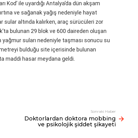
arı Kod’ ile uyardığı Antalya’da dün akşam
 fırtına ve sağanak yağış nedeniyle hayat
r sular altında kalırken, araç sürücüleri zor
k’ta bulunan 29 blok ve 600 daireden oluşan
nin yağmur suları nedeniyle taşması sonucu su
etreyi bulduğu site içerisinde bulunan
açta maddi hasar meydana geldi.
Sonraki Haber
Doktorlardan doktora mobbing
ve psikolojik şiddet şikayeti