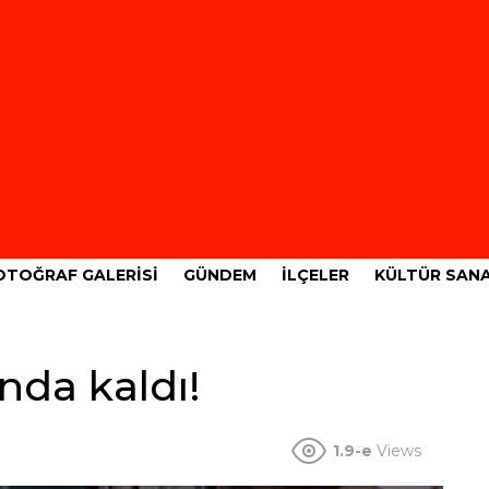
OTOĞRAF GALERISI
GÜNDEM
İLÇELER
KÜLTÜR SAN
ında kaldı!
1.9-e
Views