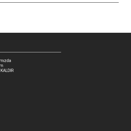
ımızda
im
 KALDIR