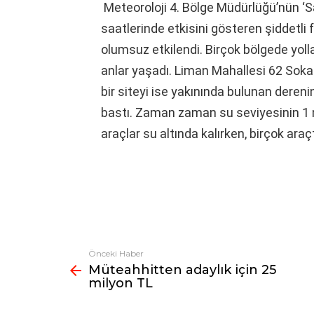
Meteoroloji 4. Bölge Müdürlüğü’nün ‘S
saatlerinde etkisini gösteren şiddetli
olumsuz etkilendi. Birçok bölgede yolla
anlar yaşadı. Liman Mahallesi 62 Soka
bir siteyi ise yakınında bulunan dere
bastı. Zaman zaman su seviyesinin 1 m
araçlar su altında kalırken, birçok ar
Önceki Haber
Fazlasına
Müteahhitten adaylık için 25
bak
milyon TL