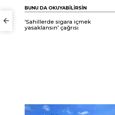
BUNU DA OKUYABILIRSIN
lyon
‘Sahillerde sigara içmek
yasaklansın’ çağrısı