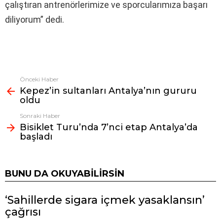
çalıştıran antrenörlerimize ve sporcularımıza başarı
diliyorum” dedi.
Önceki Haber
Fazlasına
Kepez’in sultanları Antalya’nın gururu
bak
oldu
Sonraki Haber
Bisiklet Turu’nda 7’nci etap Antalya’da
başladı
BUNU DA OKUYABILIRSIN
‘Sahillerde sigara içmek yasaklansın’
çağrısı