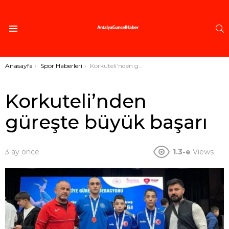
A
Menü
Buradasınız:
Anasayfa
Spor Haberleri
Korkuteli’nden güreşte büyük başarı
Korkuteli’nden
güreşte büyük başarı
3 ay önce
1.3-e
Views