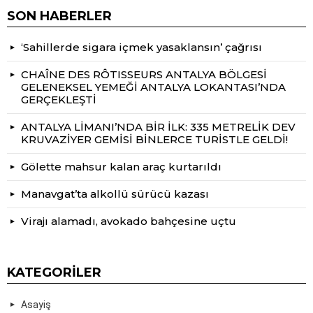
SON HABERLER
‘Sahillerde sigara içmek yasaklansın’ çağrısı
CHAÎNE DES RÔTISSEURS ANTALYA BÖLGESİ
GELENEKSEL YEMEĞİ ANTALYA LOKANTASI’NDA
GERÇEKLEŞTİ
ANTALYA LİMANI’NDA BİR İLK: 335 METRELİK DEV
KRUVAZİYER GEMİSİ BİNLERCE TURİSTLE GELDİ!
Gölette mahsur kalan araç kurtarıldı
Manavgat’ta alkollü sürücü kazası
Virajı alamadı, avokado bahçesine uçtu
KATEGORILER
Asayiş