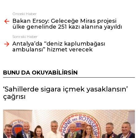
Önceki Haber
Fazlasına
Bakan Ersoy: Geleceğe Miras projesi
bak
ülke genelinde 251 kazı alanına yayıldı
Sonraki Haber
Antalya’da “deniz kaplumbağası
ambulansı” hizmet verecek
BUNU DA OKUYABILIRSIN
‘Sahillerde sigara içmek yasaklansın’
çağrısı