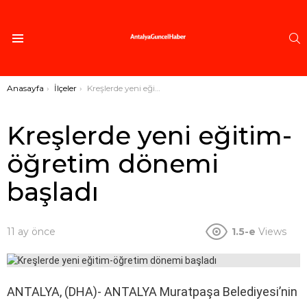
A
Menü
Buradasınız:
Anasayfa
İlçeler
Kreşlerde yeni eğitim-öğretim dönemi başladı
Kreşlerde yeni eğitim-
öğretim dönemi
başladı
11 ay önce
1.5-e
Views
ANTALYA, (DHA)- ANTALYA Muratpaşa Belediyesi’nin