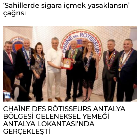
‘Sahillerde sigara içmek yasaklansın’
çağrısı
CHAÎNE DES RÔTISSEURS ANTALYA
BÖLGESİ GELENEKSEL YEMEĞİ
ANTALYA LOKANTASI’NDA
GERÇEKLEŞTİ