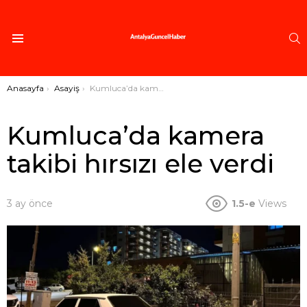
A
Menü
Buradasınız:
Anasayfa
Asayiş
Kumluca’da kamera takibi hırsızı ele verdi
Kumluca’da kamera
takibi hırsızı ele verdi
3 ay önce
1.5-e
Views