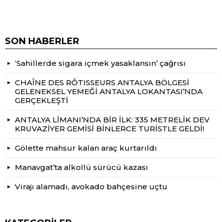
SON HABERLER
‘Sahillerde sigara içmek yasaklansın’ çağrısı
CHAÎNE DES RÔTISSEURS ANTALYA BÖLGESİ
GELENEKSEL YEMEĞİ ANTALYA LOKANTASI’NDA
GERÇEKLEŞTİ
ANTALYA LİMANI’NDA BİR İLK: 335 METRELİK DEV
KRUVAZİYER GEMİSİ BİNLERCE TURİSTLE GELDİ!
Gölette mahsur kalan araç kurtarıldı
Manavgat’ta alkollü sürücü kazası
Virajı alamadı, avokado bahçesine uçtu