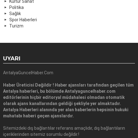
Kültür Sanat
Politika
Sağlık
Spor Haberleri
Turizm
UYARI
AntalyaGuncelHaber.Com
Haber Üreticisi Değildir ! Haber ajansları tarafından geçilen tüm
Antalya haberleri, bu bölümde Antalyaguncelhaber.com
editörlerinin hiçbir editoryal müdahalesi olmadan otomatik
olarak ajans kanallarından geldiği şekliyle yer almaktadır.
Antalya Haberleri alanında yer alan haberlerin hepsinin hukuki
muhatabı haberi geçen ajanslardır.
Sitemizdeki dış bağlantılar referans amaçlıdır, dış bağlantıların
içeriklerinden sitemiz sorumlu değildir.!