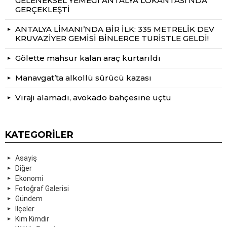
GELENEKSEL YEMEĞİ ANTALYA LOKANTASI’NDA
GERÇEKLEŞTİ
ANTALYA LİMANI’NDA BİR İLK: 335 METRELİK DEV
KRUVAZİYER GEMİSİ BİNLERCE TURİSTLE GELDİ!
Gölette mahsur kalan araç kurtarıldı
Manavgat’ta alkollü sürücü kazası
Virajı alamadı, avokado bahçesine uçtu
KATEGORILER
Asayiş
Diğer
Ekonomi
Fotoğraf Galerisi
Gündem
İlçeler
Kim Kimdir