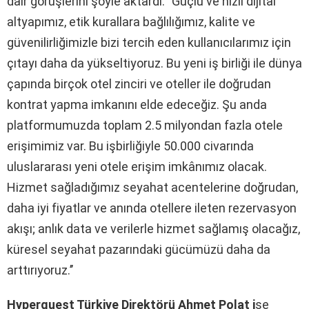
dair görüşlerini şöyle aktardı: ‘’Güçlü ve hızlı dijital
altyapımız, etik kurallara bağlılığımız, kalite ve
güvenilirliğimizle bizi tercih eden kullanıcılarımız için
çıtayı daha da yükseltiyoruz. Bu yeni iş birliği ile dünya
çapında birçok otel zinciri ve oteller ile doğrudan
kontrat yapma imkanını elde edeceğiz. Şu anda
platformumuzda toplam 2.5 milyondan fazla otele
erişimimiz var. Bu işbirliğiyle 50.000 civarında
uluslararası yeni otele erişim imkânımız olacak.
Hizmet sağladığımız seyahat acentelerine doğrudan,
daha iyi fiyatlar ve anında otellere ileten rezervasyon
akışı; anlık data ve verilerle hizmet sağlamış olacağız,
küresel seyahat pazarındaki gücümüzü daha da
arttırıyoruz.’’
Hyperguest Türkiye Direktörü Ahmet Polat i
se