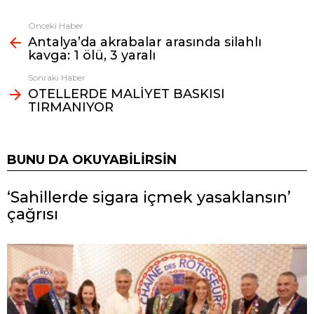
Önceki Haber
Fazlasına
Antalya’da akrabalar arasında silahlı
bak
kavga: 1 ölü, 3 yaralı
Sonraki Haber
OTELLERDE MALİYET BASKISI
TIRMANIYOR
BUNU DA OKUYABILIRSIN
‘Sahillerde sigara içmek yasaklansın’
çağrısı