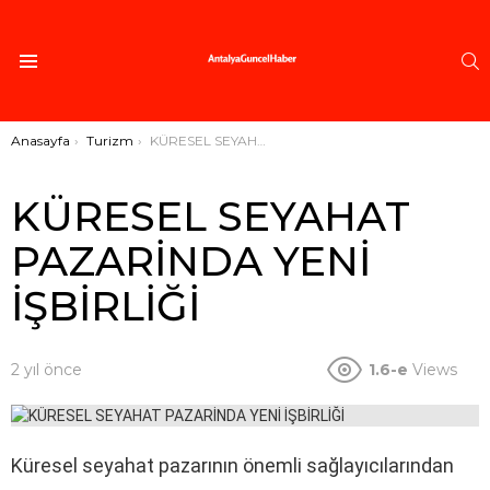
A
Menü
Buradasınız:
Anasayfa
Turizm
KÜRESEL SEYAHAT PAZARİNDA YENİ İŞBİRLİĞİ
KÜRESEL SEYAHAT
PAZARİNDA YENİ
İŞBİRLİĞİ
2 yıl önce
1.6-e
Views
Küresel seyahat pazarının önemli sağlayıcılarından