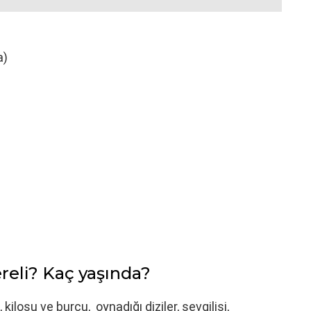
a)
reli? Kaç yaşında?
 kilosu ve burcu, oynadığı diziler, sevgilisi,