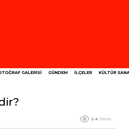
OTOĞRAF GALERISI
GÜNDEM
İLÇELER
KÜLTÜR SAN
dir?
2-e
Views