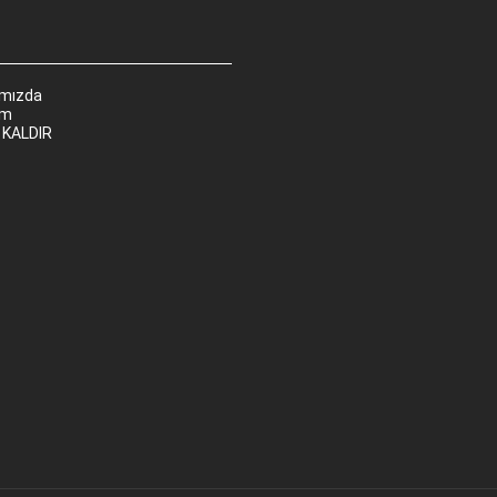
ımızda
im
 KALDIR