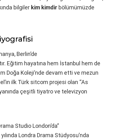
kında bilgiler
kim kimdir
bölümümüzde
yografisi
anya, Berlin’de
tır. Eğitim hayatına hem İstanbul hem de
nem Doğa Koleji’nde devam etti ve mezun
l’in ilk Türk sitcom projesi olan “As
yanında çeşitli tiyatro ve televizyon
Drama Studio London’da”
19 yılında Londra Drama Stüdyosu’nda