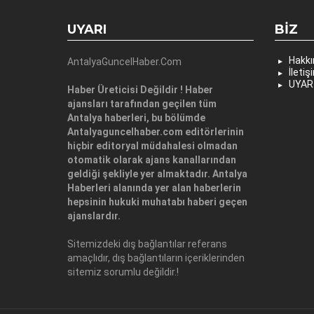
UYARI
BIZ
Hakk
AntalyaGuncelHaber.Com
İletiş
UYAR
Haber Üreticisi Değildir ! Haber
ajansları tarafından geçilen tüm
Antalya haberleri, bu bölümde
Antalyaguncelhaber.com editörlerinin
hiçbir editoryal müdahalesi olmadan
otomatik olarak ajans kanallarından
geldiği şekliyle yer almaktadır. Antalya
Haberleri alanında yer alan haberlerin
hepsinin hukuki muhatabı haberi geçen
ajanslardır.
Sitemizdeki dış bağlantılar referans
amaçlıdır, dış bağlantıların içeriklerinden
sitemiz sorumlu değildir.!