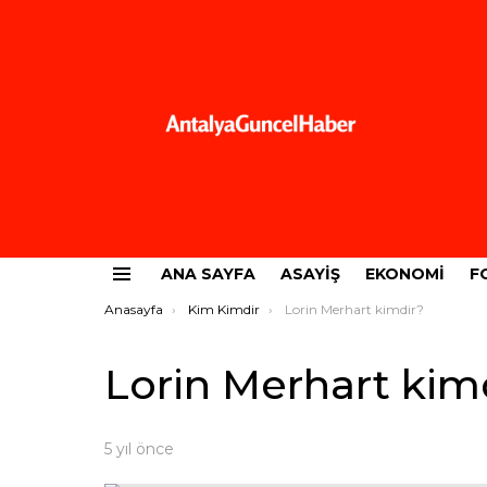
ANA SAYFA
ASAYIŞ
EKONOMI
F
Menü
Buradasınız:
Anasayfa
Kim Kimdir
Lorin Merhart kimdir?
Lorin Merhart kim
5 yıl önce