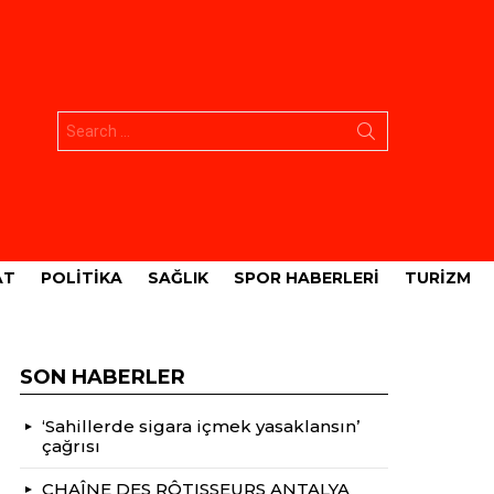
Aramak:
AT
POLITIKA
SAĞLIK
SPOR HABERLERI
TURIZM
SON HABERLER
‘Sahillerde sigara içmek yasaklansın’
çağrısı
CHAÎNE DES RÔTISSEURS ANTALYA