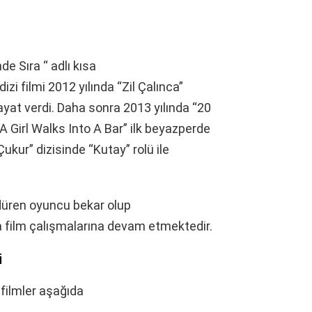
e Sıra “ adlı kısa
dizi filmi 2012 yılında “Zil Çalınca”
hayat verdi. Daha sonra 2013 yılında “20
“A Girl Walks Into A Bar” ilk beyazperde
“Çukur” dizisinde “Kutay” rolü ile
üren oyuncu bekar olup
ma film çalışmalarına devam etmektedir.
i
ı filmler aşağıda