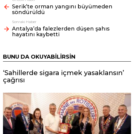
Fazlasına
Serik’te orman yangını büyümeden
bak
söndürüldü
Sonraki Haber
Antalya’da falezlerden düşen şahıs
hayatını kaybetti
BUNU DA OKUYABILIRSIN
‘Sahillerde sigara içmek yasaklansın’
çağrısı