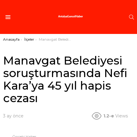
A
Menü
Buradasınız:
Anasayfa
İlçeler
Manavgat Belediyesi soruşturmasında Nefi Kara’ya 45 yıl hapis cezası
Manavgat Belediyesi
soruşturmasında Nefi
Kara’ya 45 yıl hapis
cezası
3 ay önce
1.2-e
Views
Önceki Haber