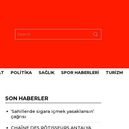
Aramak:
AT
POLITIKA
SAĞLIK
SPOR HABERLERI
TURIZM
SON HABERLER
‘Sahillerde sigara içmek yasaklansın’
çağrısı
CHAÎNE DES RÔTISSEURS ANTALYA