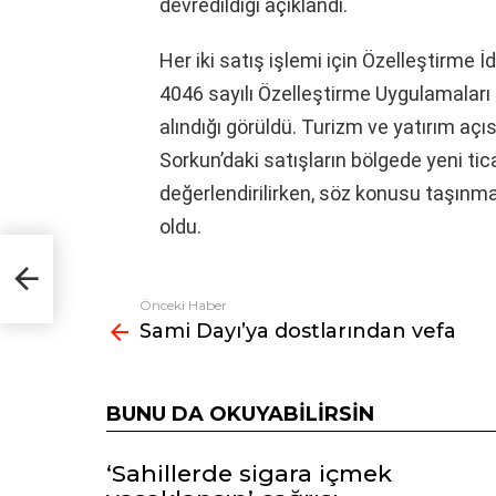
devredildiği açıklandı.
Her iki satış işlemi için Özelleştirme İd
4046 sayılı Özelleştirme Uygulamalar
alındığı görüldü. Turizm ve yatırım a
Sorkun’daki satışların bölgede yeni tica
değerlendirilirken, söz konusu taşınma
oldu.
Önceki Haber
Fazlasına
Sami Dayı’ya dostlarından vefa
bak
BUNU DA OKUYABILIRSIN
‘Sahillerde sigara içmek