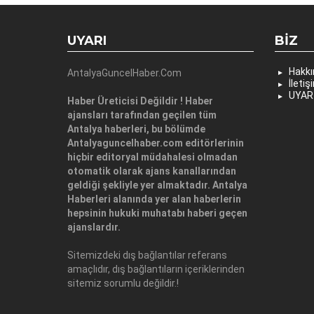
UYARI
BIZ
Hakk
AntalyaGuncelHaber.Com
İletiş
UYAR
Haber Üreticisi Değildir ! Haber
ajansları tarafından geçilen tüm
Antalya haberleri, bu bölümde
Antalyaguncelhaber.com editörlerinin
hiçbir editoryal müdahalesi olmadan
otomatik olarak ajans kanallarından
geldiği şekliyle yer almaktadır. Antalya
Haberleri alanında yer alan haberlerin
hepsinin hukuki muhatabı haberi geçen
ajanslardır.
Sitemizdeki dış bağlantılar referans
amaçlıdır, dış bağlantıların içeriklerinden
sitemiz sorumlu değildir.!