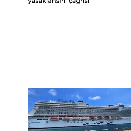
yasaklansın’ çağrısı