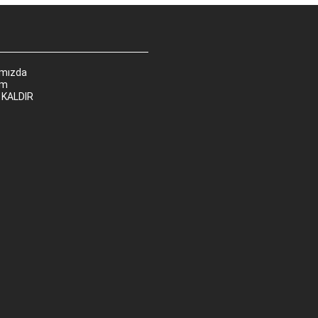
ımızda
im
 KALDIR