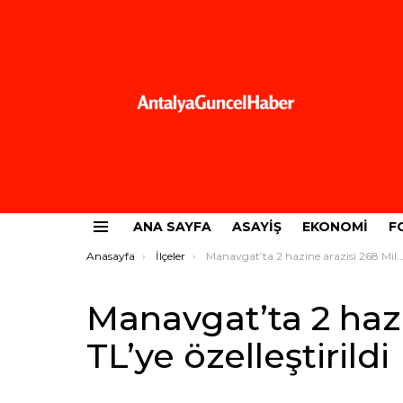
ANA SAYFA
ASAYIŞ
EKONOMI
F
Menü
Buradasınız:
Anasayfa
İlçeler
Manavgat’ta 2 hazine arazisi 268 Milyon TL’ye özelleştirildi
Manavgat’ta 2 hazi
TL’ye özelleştirildi