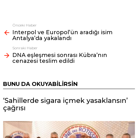
Önceki Haber
Fazlasına
Interpol ve Europol’ün aradığı isim
bak
Antalya’da yakalandı
Sonraki Haber
DNA eşleşmesi sonrası Kübra’nın
cenazesi teslim edildi
BUNU DA OKUYABILIRSIN
‘Sahillerde sigara içmek yasaklansın’
çağrısı