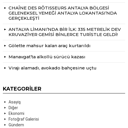
CHAÎNE DES RÔTISSEURS ANTALYA BÖLGESİ
GELENEKSEL YEMEĞİ ANTALYA LOKANTASI’NDA
GERÇEKLEŞTİ
ANTALYA LİMANI’NDA BİR İLK: 335 METRELİK DEV
KRUVAZİYER GEMİSİ BİNLERCE TURİSTLE GELDİ!
Gölette mahsur kalan araç kurtarıldı
Manavgat’ta alkollü sürücü kazası
Virajı alamadı, avokado bahçesine uçtu
KATEGORILER
Asayiş
Diğer
Ekonomi
Fotoğraf Galerisi
Gündem