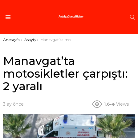
A
Menü
Buradasınız:
Anasayfa
Asayiş
Manavgat’ta motosikletler çarpıştı: 2 yaralı
Manavgat’ta
motosikletler çarpıştı:
2 yaralı
3 ay önce
1.6-e
Views