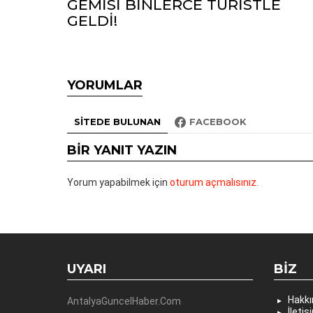
GEMİSİ BİNLERCE TURİSTLE
GELDİ!
YORUMLAR
SITEDE BULUNAN
FACEBOOK
BIR YANIT YAZIN
Yorum yapabilmek için
oturum açmalısınız
.
UYARI
BIZ
Hakk
AntalyaGuncelHaber.Com
İletiş