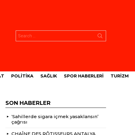
Aramak:
AT
POLITIKA
SAĞLIK
SPOR HABERLERI
TURIZM
SON HABERLER
‘Sahillerde sigara içmek yasaklansın’
çağrısı
CHAÎNE DES RÔTISSEURS ANTALYA