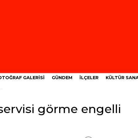
OTOĞRAF GALERISI
GÜNDEM
İLÇELER
KÜLTÜR SAN
ı
servisi görme engelli