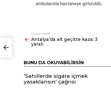
ambulansla hastaneye götürüldü.
Önceki Haber
Fazlasına
Antalya’da alt geçitte kaza: 3
bak
yaralı
BUNU DA OKUYABILIRSIN
‘Sahillerde sigara içmek
yasaklansın’ çağrısı