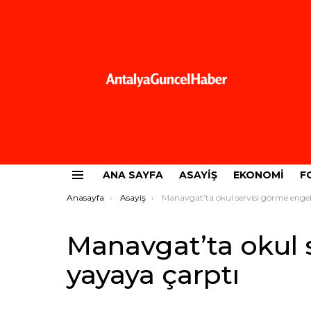
ANA SAYFA
ASAYIŞ
EKONOMI
F
Menü
Buradasınız:
Anasayfa
Asayiş
Manavgat’ta okul servisi görme engelli yayaya çarpt
Manavgat’ta okul 
yayaya çarptı