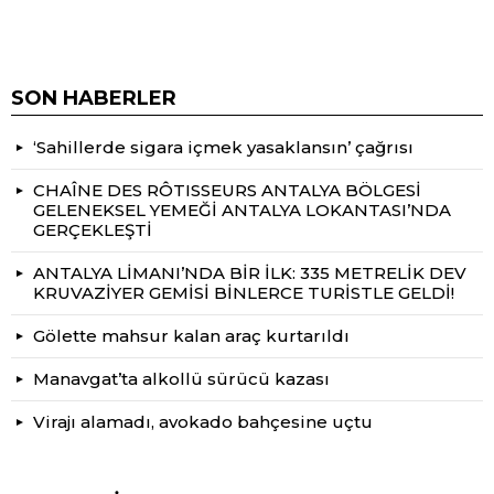
SON HABERLER
‘Sahillerde sigara içmek yasaklansın’ çağrısı
CHAÎNE DES RÔTISSEURS ANTALYA BÖLGESİ
GELENEKSEL YEMEĞİ ANTALYA LOKANTASI’NDA
GERÇEKLEŞTİ
ANTALYA LİMANI’NDA BİR İLK: 335 METRELİK DEV
KRUVAZİYER GEMİSİ BİNLERCE TURİSTLE GELDİ!
Gölette mahsur kalan araç kurtarıldı
Manavgat’ta alkollü sürücü kazası
Virajı alamadı, avokado bahçesine uçtu