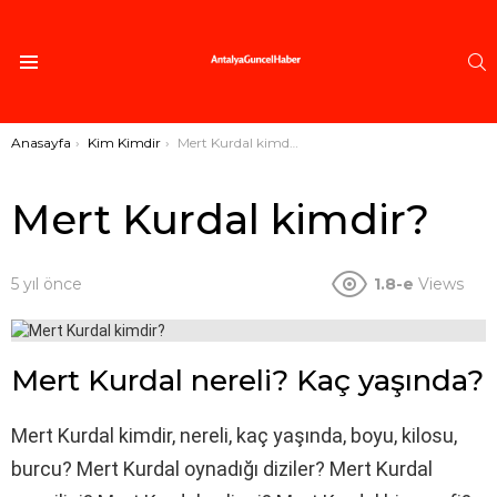
A
Menü
Buradasınız:
Anasayfa
Kim Kimdir
Mert Kurdal kimdir?
Mert Kurdal kimdir?
5 yıl önce
1.8-e
Views
Mert Kurdal nereli? Kaç yaşında?
Mert Kurdal kimdir, nereli, kaç yaşında, boyu, kilosu,
burcu? Mert Kurdal oynadığı diziler? Mert Kurdal