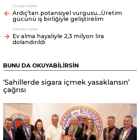
Önceki Haber
Fazlasına
Ardıç’tan potansiyel vurgusu…Üretim
bak
gücünü iş birliğiyle geliştirelim
Sonraki Haber
Ev alma hayaliyle 2,3 milyon lira
dolandırıldı
BUNU DA OKUYABILIRSIN
‘Sahillerde sigara içmek yasaklansın’
çağrısı