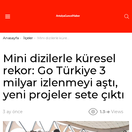
A
Menü
Buradasınız:
Anasayfa
İlçeler
Mini dizilerle küresel rekor: Go Türkiye 3 milyar izlenmeyi aştı, yeni projeler sete çıktı
Mini dizilerle küresel
rekor: Go Türkiye 3
milyar izlenmeyi aştı,
yeni projeler sete çıktı
3 ay önce
1.3-e
Views