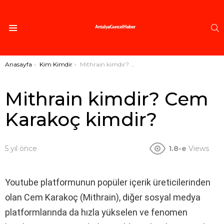
A
Menü
Buradasınız:
Anasayfa
Kim Kimdir
Mithrain kimdir? Cem Karakoç kimdir?
Mithrain kimdir? Cem
Karakoç kimdir?
5 yıl önce
1.8-e
Views
Youtube platformunun popüler içerik üreticilerinden
olan Cem Karakoç (Mithrain), diğer sosyal medya
platformlarında da hızla yükselen ve fenomen