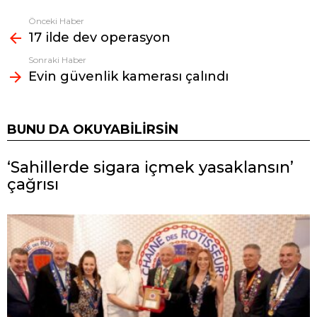
Önceki Haber
Fazlasına
17 ilde dev operasyon
bak
Sonraki Haber
Evin güvenlik kamerası çalındı
BUNU DA OKUYABILIRSIN
‘Sahillerde sigara içmek yasaklansın’
çağrısı