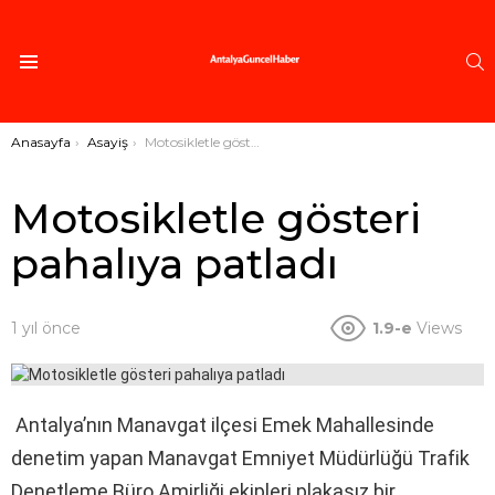
A
Menü
Buradasınız:
Anasayfa
Asayiş
Motosikletle gösteri pahalıya patladı
Motosikletle gösteri
pahalıya patladı
1 yıl önce
1.9-e
Views
Antalya’nın Manavgat ilçesi Emek Mahallesinde
denetim yapan Manavgat Emniyet Müdürlüğü Trafik
Denetleme Büro Amirliği ekipleri plakasız bir