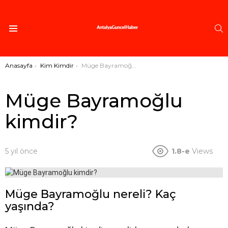
A
Menü
Buradasınız:
Anasayfa
Kim Kimdir
Müge Bayramoğlu kimdir?
Müge Bayramoğlu
kimdir?
5 yıl önce
1.8-e
Views
Müge Bayramoğlu nereli? Kaç
yaşında?