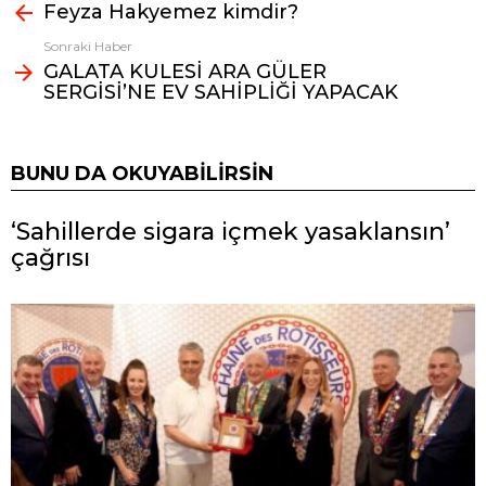
Feyza Hakyemez kimdir?
bak
Sonraki Haber
GALATA KULESİ ARA GÜLER
SERGİSİ’NE EV SAHİPLİĞİ YAPACAK
BUNU DA OKUYABILIRSIN
‘Sahillerde sigara içmek yasaklansın’
çağrısı