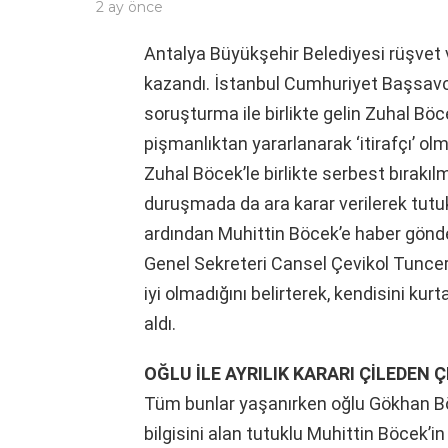
2 ay önce
Antalya Büyükşehir Belediyesi rüşvet 
kazandı. İstanbul Cumhuriyet Başsavcı
soruşturma ile birlikte gelin Zuhal B
pişmanlıktan yararlanarak ‘itirafçı’ ol
Zuhal Böcek’le birlikte serbest bırakı
duruşmada da ara karar verilerek tutu
ardından Muhittin Böcek’e haber gönd
Genel Sekreteri Cansel Çevikol Tuncer’
iyi olmadığını belirterek, kendisini kurt
aldı.
OĞLU İLE AYRILIK KARARI ÇİLEDEN Ç
Tüm bunlar yaşanırken oğlu Gökhan Bö
bilgisini alan tutuklu Muhittin Böcek’i