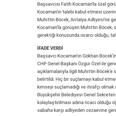
Başsavcısı Fatih Kocaman’la özel gör
Kocaman’ın talebi kabul etmesi üzeri
Muhittin Böcek, Antalya Adliyesi’ne ge
Kocaman’la görüşen Muhittin Böcek, oğ
gerektiği konusunda ısrarcı olduğu, taleb
İFADE VERDİ
Başsavcı Kocaman’ın Gökhan Böcek’in i
CHP Genel Başkanı Özgür Özel ile gene
açıklamalarıyla ilgili Muhittin Böcek’e 
belirtildi. Hiç bir suçlamayı kabul et
kimseyi suçlamadığı ve itirafçı olmak 
Büyükşehir Belediyesi Genel Sekreteri 
kolaylaştırılması adına ricacı olduğu ö
sabaha karşı adliyeden cezaevine geri