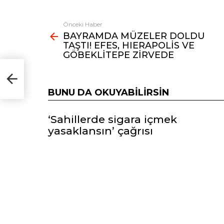
Önceki Haber
Fazlasına
BAYRAMDA MÜZELER DOLDU
bak
TAŞTI! EFES, HIERAPOLİS VE
GÖBEKLİTEPE ZİRVEDE
BUNU DA OKUYABILIRSIN
‘Sahillerde sigara içmek
yasaklansın’ çağrısı