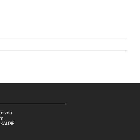
ımızda
im
 KALDIR