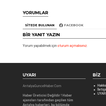
YORUMLAR
SITEDE BULUNAN
FACEBOOK
BIR YANIT YAZIN
Yorum yapabilmek için
oturum açmalısınız
.
UYARI
BIZ
Hakk
AntalyaGuncelHaber.Com
İletiş
UYAR
Haber Üreticisi Değildir ! Haber
ajansları tarafından geçilen tüm
Antalya haberleri, bu bölümde