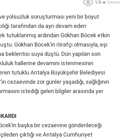
1.3-e
Views
ve yolsuzluk soruşturması yeni bir boyut
lığı tarafından da ayrı devam eden
öcek tutuklanmış ardından Gökhan Böcek etkin
muştu. Gökhan Böcek’in itirafçı olmasıyla, eşi
lma beklentisi suya düştü. Dün yapılan son
kluluk hallerine devamını istenmesinin
eren tutuklu Antalya Büyükşehir Belediyesi
in cezaevinde zor günler yaşadığı, sağlığının
armasını istediği gelen bilgiler arasında yer
IKARDI
cek’in başka bir cezaevine gönderileceği
n çileden çıktığı ve Antalya Cumhuriyet