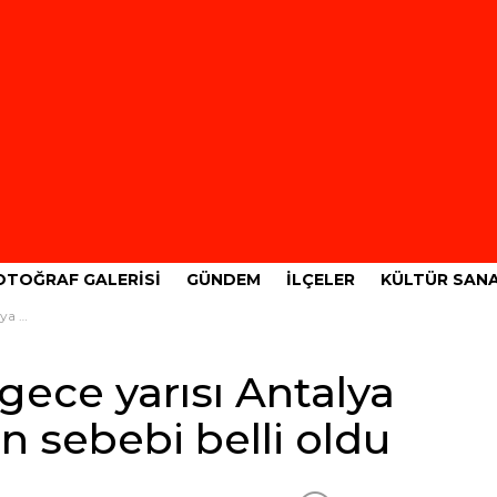
OTOĞRAF GALERISI
GÜNDEM
İLÇELER
KÜLTÜR SAN
li oldu
gece yarısı Antalya
in sebebi belli oldu