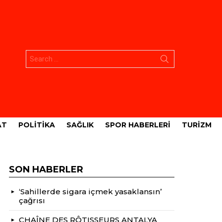
Aramak:
AT
POLITIKA
SAĞLIK
SPOR HABERLERI
TURIZM
SON HABERLER
‘Sahillerde sigara içmek yasaklansın’
çağrısı
CHAÎNE DES RÔTISSEURS ANTALYA