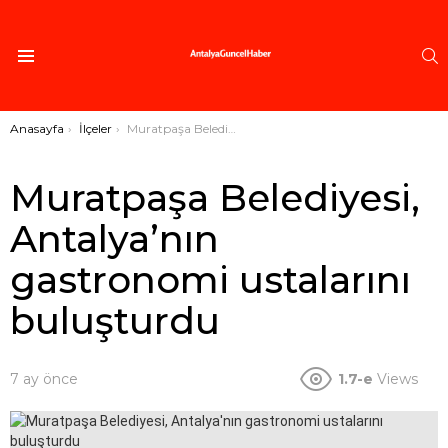
A
Menü
Buradasınız:
Anasayfa
İlçeler
Muratpaşa Belediyesi, Antalya’nın gastronomi ustalarını buluşturdu
Muratpaşa Belediyesi,
Antalya’nın
gastronomi ustalarını
buluşturdu
7 ay önce
1.7-e
Views