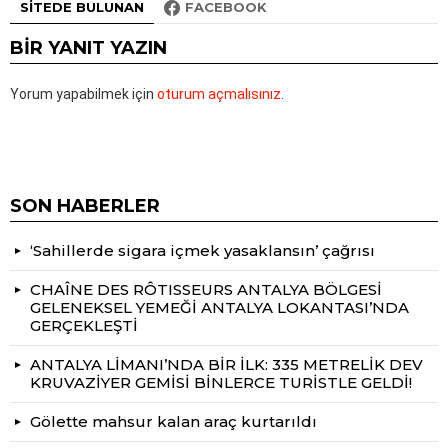
SITEDE BULUNAN
FACEBOOK
BIR YANIT YAZIN
Yorum yapabilmek için
oturum açmalısınız
.
SON HABERLER
‘Sahillerde sigara içmek yasaklansın’ çağrısı
CHAÎNE DES RÔTISSEURS ANTALYA BÖLGESİ
GELENEKSEL YEMEĞİ ANTALYA LOKANTASI’NDA
GERÇEKLEŞTİ
ANTALYA LİMANI’NDA BİR İLK: 335 METRELİK DEV
KRUVAZİYER GEMİSİ BİNLERCE TURİSTLE GELDİ!
Gölette mahsur kalan araç kurtarıldı